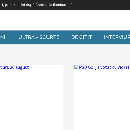
e locul doi după Craiova la iluminatul festiv
Burduja: ”Nu putem să închidem
NII
ULTRA – SCURTE
DE CITIT
INTERVIUR