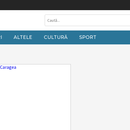
 grupuri pe cărbune fără să punem altceva în loc”
Liberalii gorjeni, alături
I
ALTELE
CULTURĂ
SPORT