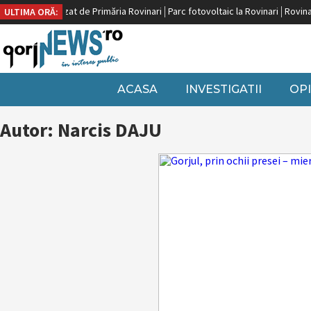
peană, finalizat de Primăria Rovinari
Parc fotovoltaic la Rovinari
Rovinari, p
ULTIMA ORĂ:
ACASA
INVESTIGATII
OPI
Autor: Narcis DAJU