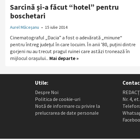
Sarcină și-a făcut “hotel” pentru
boschetari
Aurel Măceșanu
•
15 iulie 2014
Cinematograful „Dacia” a fost o adevărată „minune“
pentru întreg județul în care locuim. În anii ’80, puțini dintre
gorjeni nu au trecut pragul ruinei care astăzi tronează în
mijlocul orașului...
Mai departe »
Utile:
Contac
Despre Noi
REDACȚI
Politica de cookie-uri
Nr. 4, et
Notă de informare cu privire la
Telefon:
prelucrarea de date personale
Whatsap
Faceboo