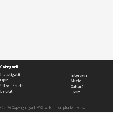
Categorii
Investigatii
Interviuri
Opinii
Altele
Ultra – Scurte
Cultură
De citit
Sport
© 2026 Copyright gorjNEWS.ro. Toate drepturile rezervate.