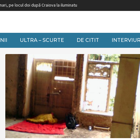
i, pe locul doi după Craiova la iluminatul festiv
Burduja: ”Nu putem să închi
NII
ULTRA – SCURTE
DE CITIT
INTERVIUR