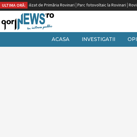
uropeană, finalizat de Primăria Rovinari
Parc fotovoltaic la Rovinari
Rovinar
ULTIMA ORĂ:
ACASA
INVESTIGATII
OPI