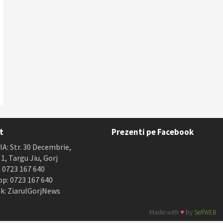
t
Prezenti pe Facebook
A: Str. 30 Decembrie,
. 1, Targu Jiu, Gorj
 0723 167 640
p: 0723 167 640
k: ZiarulGorjNews
Made with
♥
by
SelfWEB