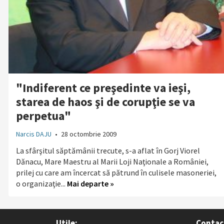
"Indiferent ce preşedinte va ieşi,
starea de haos şi de corupţie se va
perpetua"
Narcis DAJU
•
28 octombrie 2009
La sfârşitul săptămânii trecute, s-a aflat în Gorj Viorel
Dănacu, Mare Maestru al Marii Loji Naţionale a României,
prilej cu care am încercat să pătrund în culisele masoneriei,
o organizaţie...
Mai departe »
Utile:
Contac