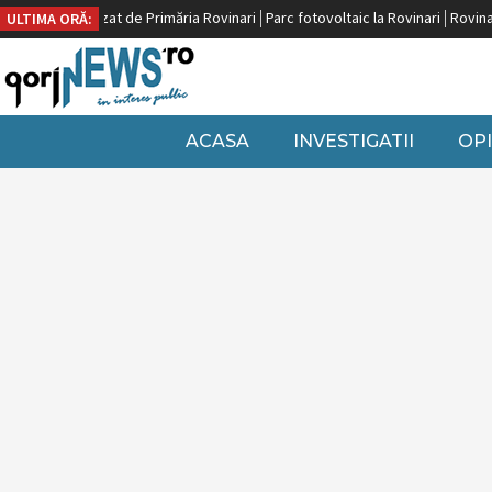
peană, finalizat de Primăria Rovinari
Parc fotovoltaic la Rovinari
Rovinari, 
ULTIMA ORĂ:
ACASA
INVESTIGATII
OPI