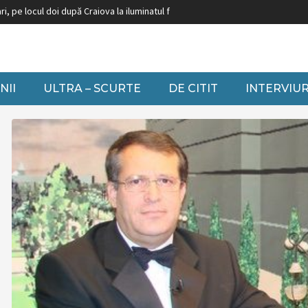
pe locul doi după Craiova la iluminatul festiv
Burduja: ”Nu putem să închide
NII
ULTRA – SCURTE
DE CITIT
INTERVIUR