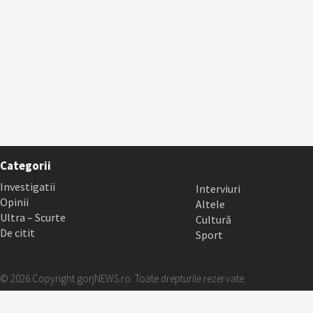
Categorii
Investigatii
Interviuri
Opinii
Altele
Ultra – Scurte
Cultură
De citit
Sport
© 2026 Copyright gorjNEWS.ro. Toate drepturile rezervate.