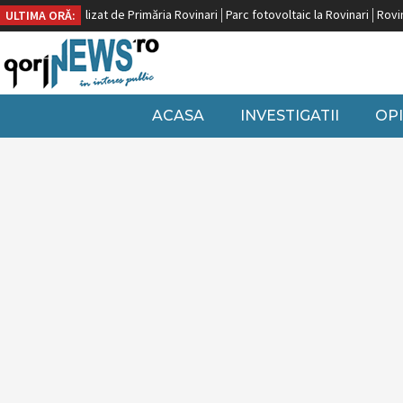
uropeană, finalizat de Primăria Rovinari
Parc fotovoltaic la Rovinari
Rovinar
ULTIMA ORĂ:
ACASA
INVESTIGATII
OPI