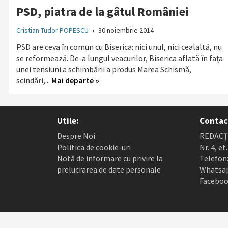
PSD, piatra de la gâtul României
Cristian Tudor POPESCU
•
30 noiembrie 2014
PSD are ceva în comun cu Biserica: nici unul, nici cealaltă, nu
se reformează. De-a lungul veacurilor, Biserica aflată în faţa
unei tensiuni a schimbării a produs Marea Schismă,
scindări,...
Mai departe »
Utile:
Contac
Despre Noi
REDACȚI
Politica de cookie-uri
Nr. 4, et
Notă de informare cu privire la
Telefon:
prelucrarea de date personale
Whatsap
Faceboo