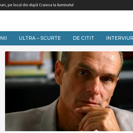
i, pe locul doi după Craiova la iluminatul festiv
Burduja: ”Nu putem să închi
NII
ULTRA – SCURTE
DE CITIT
INTERVIUR