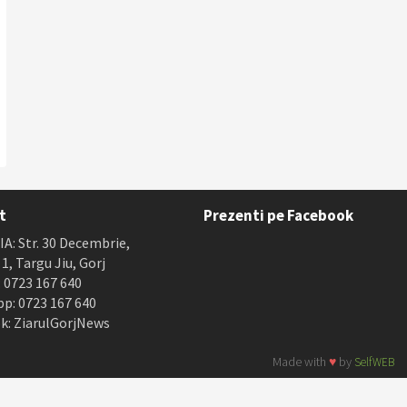
t
Prezenti pe Facebook
A: Str. 30 Decembrie,
. 1, Targu Jiu, Gorj
 0723 167 640
p: 0723 167 640
k: ZiarulGorjNews
Made with
♥
by
SelfWEB