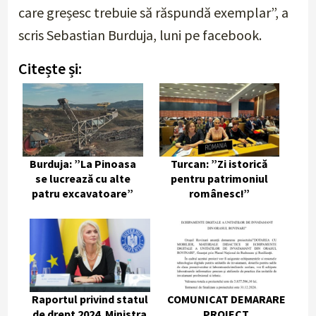
care greșesc trebuie să răspundă exemplar”, a
scris Sebastian Burduja, luni pe facebook.
Citește și:
Burduja: ”La Pinoasa
Turcan: ”Zi istorică
se lucrează cu alte
pentru patrimoniul
patru excavatoare”
românesc!”
Raportul privind statul
COMUNICAT DEMARARE
de drept 2024. Ministra
PROIECT