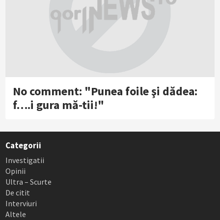
No comment: "Punea foile şi dădea:
f….i gura mă-tii!"
Categorii
Investigatii
Opinii
Ultra – Scurte
De citit
Interviuri
Altele