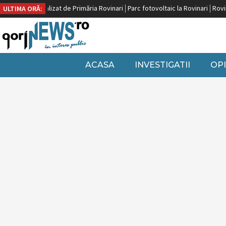
uropeană, finalizat de Primăria Rovinari
Parc fotovoltaic la Rovinari
Rovinar
ULTIMA ORĂ:
ACASA
INVESTIGATII
OPI