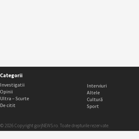
Categorii
Investigatii
Interviuri
Opinii
Altele
Ultra – Scurte
Cultură
De citit
Sport
© 2026 Copyright gorjNEWS.ro. Toate drepturile rezervate.