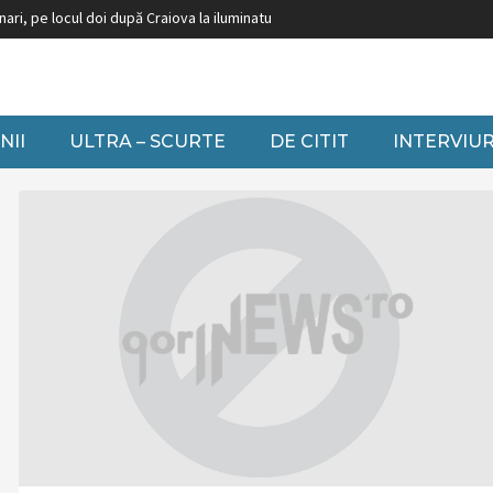
i, pe locul doi după Craiova la iluminatul festiv
Burduja: ”Nu putem să înch
NII
ULTRA – SCURTE
DE CITIT
INTERVIUR