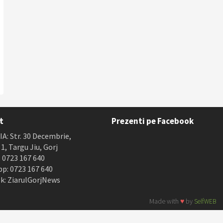
t
Prezenti pe Facebook
A: Str. 30 Decembrie,
. 1, Targu Jiu, Gorj
 0723 167 640
p: 0723 167 640
k: ZiarulGorjNews
Made with
♥
by
SelfWEB