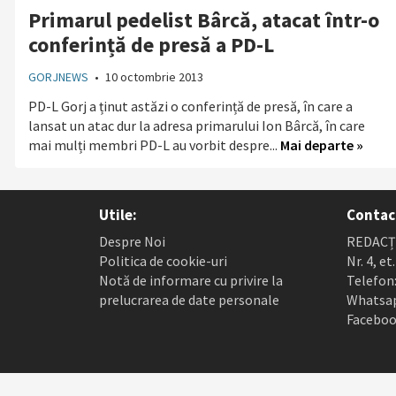
Primarul pedelist Bârcă, atacat într-o
conferință de presă a PD-L
GORJNEWS
•
10 octombrie 2013
PD-L Gorj a ținut astăzi o conferință de presă, în care a
lansat un atac dur la adresa primarului Ion Bârcă, în care
mai mulți membri PD-L au vorbit despre...
Mai departe »
Utile:
Contac
Despre Noi
REDACȚI
Politica de cookie-uri
Nr. 4, et
Notă de informare cu privire la
Telefon:
prelucrarea de date personale
Whatsap
Faceboo