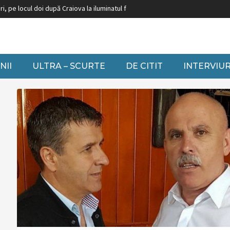
 locul doi după Craiova la iluminatul festiv
Burduja: ”Nu putem să închidem g
NII
ULTRA – SCURTE
DE CITIT
INTERVIUR