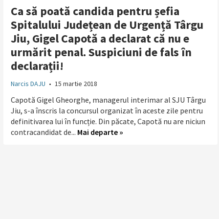
Ca să poată candida pentru șefia
Spitalului Județean de Urgență Târgu
Jiu, Gigel Capotă a declarat că nu e
urmărit penal. Suspiciuni de fals în
declarații!
Narcis DAJU
•
15 martie 2018
Capotă Gigel Gheorghe, managerul interimar al SJU Târgu
Jiu, s-a înscris la concursul organizat în aceste zile pentru
definitivarea lui în funcție. Din păcate, Capotă nu are niciun
contracandidat de...
Mai departe »