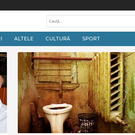
rupuri pe cărbune fără să punem altceva în loc”
Liberalii gorjeni, alături d
I
ALTELE
CULTURĂ
SPORT