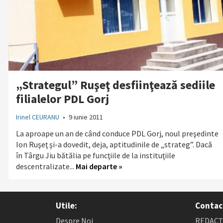
„Strategul” Ruşeţ desfiinţează sediile
filialelor PDL Gorj
Irinel CEURANU
•
9 iunie 2011
La aproape un an de când conduce PDL Gorj, noul preşedinte
Ion Ruşeţ şi-a dovedit, deja, aptitudinile de „strateg”. Dacă
în Târgu Jiu bătălia pe funcţiile de la instituţiile
descentralizate...
Mai departe »
Utile:
Contac
Despre Noi
REDACȚI