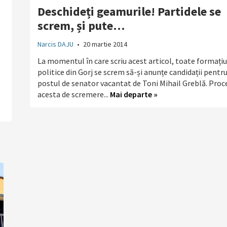
Deschideți geamurile! Partidele se
screm, și pute…
Narcis DAJU
•
20 martie 2014
La momentul în care scriu acest articol, toate formațiu
politice din Gorj se screm să-și anunțe candidații pentr
postul de senator vacantat de Toni Mihail Greblă. Proc
acesta de scremere...
Mai departe »