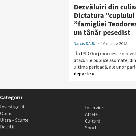
Dezvăluiri din culis
Dictatura ”cuplului 
”famigliei Teodore
un tânăr pesedist
Narcis DAJU
•
16 martie 2015
În PSD Gorj mocnește o revol
atacurile publice asumate, din 
ultima perioadă, ale unor parla
departe »
Categorii
Investigatii
Interviuri
Opinii
Altele
Ultra – Scurte
Cultură
De citit
Sport