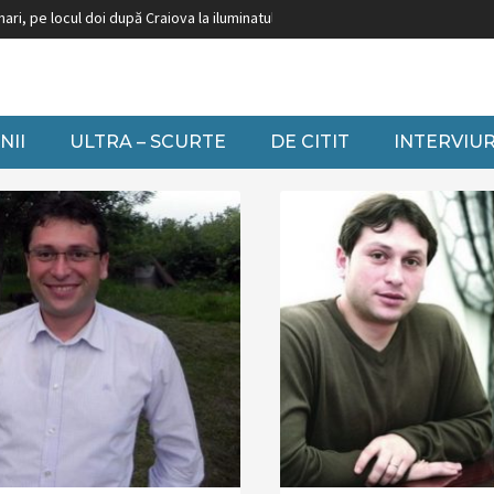
, pe locul doi după Craiova la iluminatul festiv
Burduja: ”Nu putem să închid
NII
ULTRA – SCURTE
DE CITIT
INTERVIUR