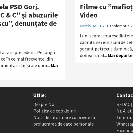
ele PSD Gorj.
Filme cu ”mafioți”
C & C” și abuzurile
Video
scu”, denunțate de
Narcis DAJU
•
19 noiembrie 2
Luni seara, copreședintele
cadrul unei emisiuni de tel
șocant petrecut duminică, l
tă fără precedent. Pe lângă
doilea tur al...
Mai departe
ce în ce mai frecvente, din
mentari dar și ale unor...
Mai
Utile:
Contac
Despre Noi
REDACȚI
Politica de cookie-uri
Nr. 4, et
Notă de informare cu privire la
Telefon:
prelucrarea de date personale
Whatsap
Faceboo