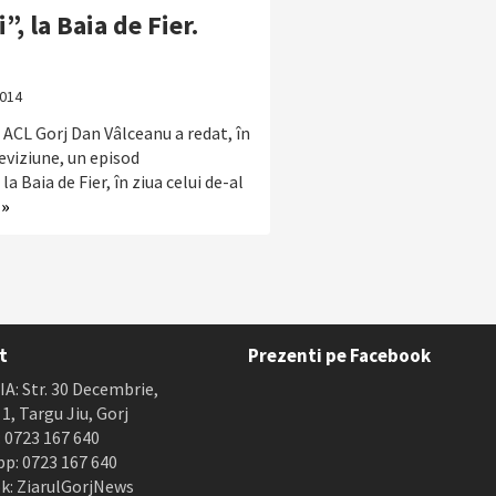
, la Baia de Fier.
014
 ACL Gorj Dan Vâlceanu a redat, în
eviziune, un episod
a Baia de Fier, în ziua celui de-al
 »
t
Prezenti pe Facebook
A: Str. 30 Decembrie,
. 1, Targu Jiu, Gorj
 0723 167 640
p: 0723 167 640
k: ZiarulGorjNews