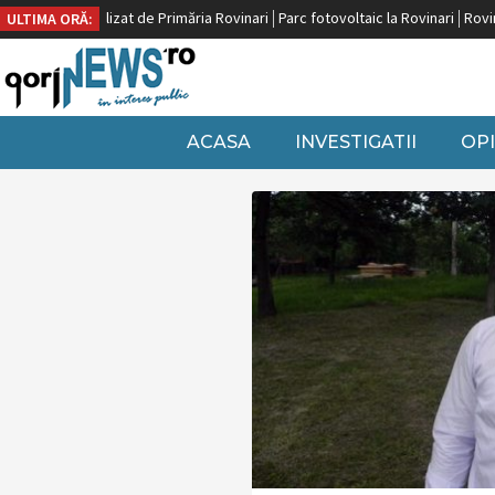
ropeană, finalizat de Primăria Rovinari
Parc fotovoltaic la Rovinari
Rovinari
ULTIMA ORĂ:
ACASA
INVESTIGATII
OPI