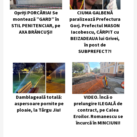
Opriți PORCĂRIA! Se
CIUMA GALBENĂ
montează ”GARD” în
paralizează Prefectura
STIL PENITENCIAR, pe
Gorj. Prefectul MASON
AXA BRÂNCUȘI!
Iacobescu, CÂRPIT cu
BEIZADEAUA lui Grivei,
în post de
SUBPREFECT?!
Damblageală totală:
VIDEO. Încă o
aspersoare pornite pe
prelungire ILEGALĂ de
ploaie, la Târgu Jiu!
contract, pe Calea
Eroilor. Romanescu se
încurcă în MINCIUNI!