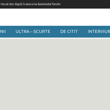
după Craiova la iluminatul festiv
Burduja: ”Nu putem să închidem grupuri pe 
NII
ULTRA – SCURTE
DE CITIT
INTERVIUR