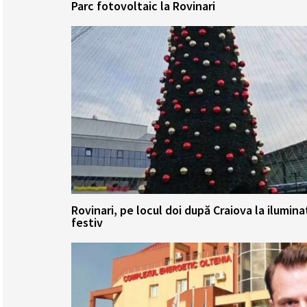
Parc fotovoltaic la Rovinari
Rovinari, pe locul doi după Craiova la ilumina
festiv