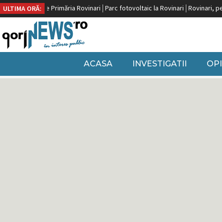
zat de Primăria Rovinari
Parc fotovoltaic la Rovinari
Rovinari, pe locul doi 
ULTIMA ORĂ:
ACASA
INVESTIGATII
OPI