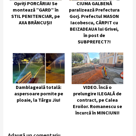
Opriți PORCĂRIA! Se
CIUMA GALBENĂ
montează ”GARD” în
paralizează Prefectura
STIL PENITENCIAR, pe
Gorj. Prefectul MASON
AXA BRÂNCUȘI!
Iacobescu, CÂRPIT cu
BEIZADEAUA lui Grivei,
în post de
SUBPREFECT?!
Damblageală totală:
VIDEO. Încă o
aspersoare pornite pe
prelungire ILEGALĂ de
ploaie, la Târgu Jiu!
contract, pe Calea
Eroilor. Romanescu se
încurcă în MINCIUNI!
Adaugă un comentariu