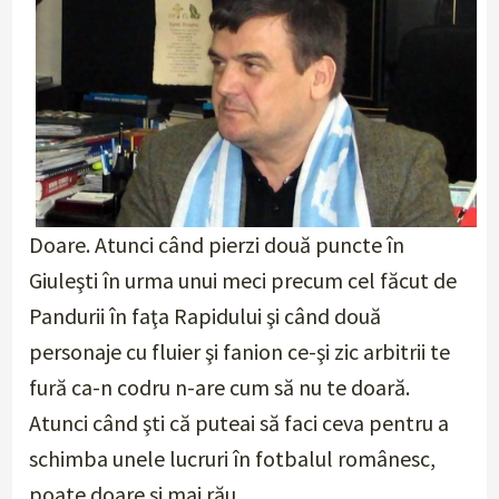
Doare. Atunci când pierzi două puncte în
Giuleşti în urma unui meci precum cel făcut de
Pandurii în faţa Rapidului şi când două
personaje cu fluier şi fanion ce-şi zic arbitrii te
fură ca-n codru n-are cum să nu te doară.
Atunci când şti că puteai să faci ceva pentru a
schimba unele lucruri în fotbalul românesc,
poate doare şi mai rău…