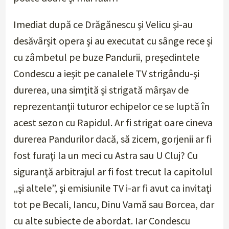
Imediat după ce Drăgănescu şi Velicu şi-au
desăvârşit opera şi au executat cu sânge rece şi
cu zâmbetul pe buze Pandurii, preşedintele
Condescu a ieşit pe canalele TV strigându-şi
durerea, una simţită şi strigată mârşav de
reprezentanţii tuturor echipelor ce se luptă în
acest sezon cu Rapidul. Ar fi strigat oare cineva
durerea Pandurilor dacă, să zicem, gorjenii ar fi
fost furaţi la un meci cu Astra sau U Cluj? Cu
siguranţă arbitrajul ar fi fost trecut la capitolul
„şi altele”, şi emisiunile TV i-ar fi avut ca invitaţi
tot pe Becali, Iancu, Dinu Vamă sau Borcea, dar
cu alte subiecte de abordat. Iar Condescu