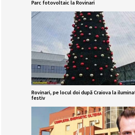
Parc fotovoltaic la Rovinari
Rovinari, pe locul doi după Craiova la ilumina
festiv