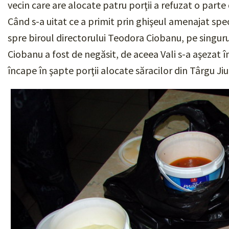
vecin care are alocate patru porţii a refuzat o parte d
Când s-a uitat ce a primit prin ghişeul amenajat speci
spre biroul directorului Teodora Ciobanu, pe singurul 
Ciobanu a fost de negăsit, de aceea Vali s-a aşezat 
încape în şapte porţii alocate săracilor din Târgu Jiu