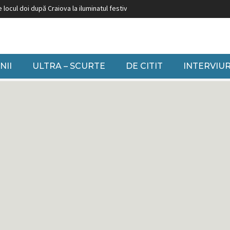
luminatul festiv
Burduja: ”Nu putem să închidem grupuri pe cărbune fără să 
NII
ULTRA – SCURTE
DE CITIT
INTERVIUR