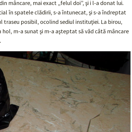
in mâncare, mai exact „felul doi”, şi i l-a donat lui.
al în spatele clădirii, s-a întunecat, şi s-a îndreptat
traseu posibil, ocolind sediul instituţiei. La birou,
în hol, m-a sunat şi m-a aşteptat să văd câtă mâncare
.