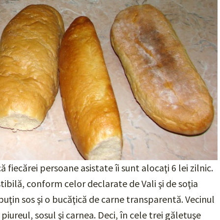
 fiecărei persoane asistate îi sunt alocaţi 6 lei zilnic.
bilă, conform celor declarate de Vali şi de soţia
 puţin sos şi o bucăţică de carne transparentă. Vecinul
a piureul, sosul şi carnea. Deci, în cele trei găletuşe