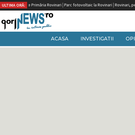
Rovinari
Parc fotovoltaic la Rovinari
Rovinari, pe locul doi după Craiova la i
ULTIMA ORĂ:
ACASA
INVESTIGATII
OPI