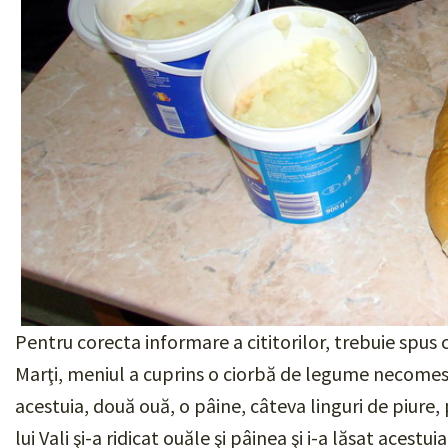
Pentru corecta informare a cititorilor, trebuie spus că
Marţi, meniul a cuprins o ciorbă de legume necomesti
acestuia, două ouă, o pâine, câteva linguri de piure,
lui Vali şi-a ridicat ouăle şi pâinea şi i-a lăsat acestui