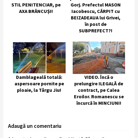
STIL PENITENCIAR, pe
Gorj. Prefectul MASON
AXA BRÂNCUȘI!
Iacobescu, CÂRPIT cu
BEIZADEAUA lui Grivei,
în post de
SUBPREFECT?!
Damblageală totală:
VIDEO. Încă o
aspersoare pornite pe
prelungire ILEGALĂ de
ploaie, la Târgu Jiu!
contract, pe Calea
Eroilor. Romanescu se
încurcă în MINCIUNI!
Adaugă un comentariu