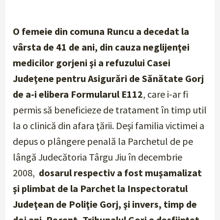
O femeie din comuna Runcu a decedat la
vârsta de 41 de ani, din cauza neglijenţei
medicilor gorjeni şi a refuzului Casei
Judeţene pentru Asigurări de Sănătate Gorj
de a-i elibera Formularul E112
, care i-ar fi
permis să beneficieze de tratament în timp util
la o clinică din afara ţării. Deşi familia victimei a
depus o plângere penală la Parchetul de pe
lângă Judecătoria Târgu Jiu în decembrie
2008,
dosarul respectiv a fost muşamalizat
şi plimbat de la Parchet la Inspectoratul
Judeţean de Poliţie Gorj, şi invers, timp de
doi ani. Recent, Tribunalul Gorj a desfiinţat