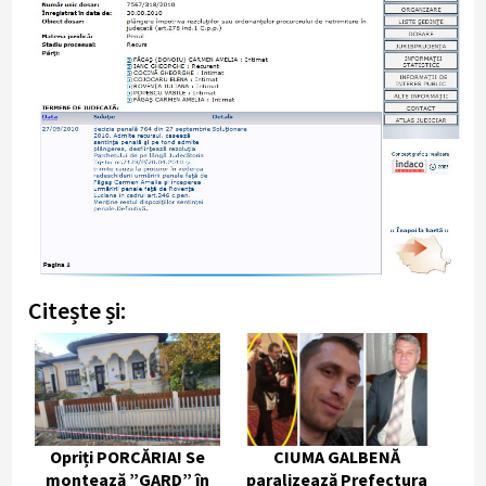
Citește și:
Opriți PORCĂRIA! Se
CIUMA GALBENĂ
montează ”GARD” în
paralizează Prefectura