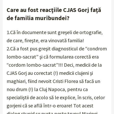
Care au fost reacţiile CJAS Gorj faţă
de familia muribundei?
1.Că în documente sunt greşeli de ortografie,
de care, fireşte, era vinovată familia!
2.Că a fost pus greşit diagnosticul de “condrom
lombo-sacrat” şi că formularea corectă era
“cordom lombo-sacrat”!!! Deci, medicii de la
CJAS Gorj au corectat (!) medicii clujeni şi
maghiari, fiind nevoit Cristi Florea să facă un
nou drum (!) la Cluj Napoca, pentru ca
specialiştii de acolo să le explice, în scris, celor
gorjeni că se află într-o eroare! Tot acest
dialog stupid se purta peste trupul Marinei