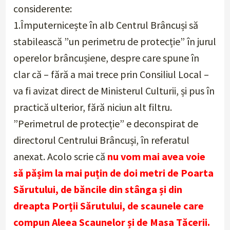
considerente:
1.Împuternicește în alb Centrul Brâncuși să
stabilească ”un perimetru de protecție” în jurul
operelor brâncușiene, despre care spune în
clar că – fără a mai trece prin Consiliul Local –
va fi avizat direct de Ministerul Culturii, și pus în
practică ulterior, fără niciun alt filtru.
”Perimetrul de protecție” e deconspirat de
directorul Centrului Brâncuși, în referatul
anexat. Acolo scrie că
nu vom mai avea voie
să pășim la mai puțin de doi metri de Poarta
Sărutului, de băncile din stânga și din
dreapta Porții Sărutului, de scaunele care
compun Aleea Scaunelor și de Masa Tăcerii.