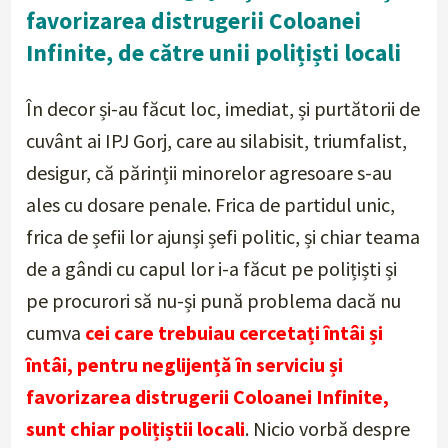
favorizarea distrugerii Coloanei
Infinite, de către unii polițiști locali
În decor și-au făcut loc, imediat, și purtătorii de
cuvânt ai IPJ Gorj, care au silabisit, triumfalist,
desigur, că părinții minorelor agresoare s-au
ales cu dosare penale. Frica de partidul unic,
frica de șefii lor ajunși șefi politic, și chiar teama
de a gândi cu capul lor i-a făcut pe polițiști și
pe procurori să nu-și pună problema dacă nu
cumva
cei care trebuiau cercetați întâi și
întâi, pentru neglijență în serviciu și
favorizarea distrugerii Coloanei Infinite,
sunt chiar polițiștii locali
. Nicio vorbă despre