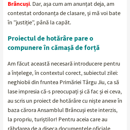
Brâncuși
. Dar, așa cum am anunțat deja, am
contestat ordonanța de clasare, și mă voi bate
în ”justiție”, până la capăt.
Proiectul de hotărâre pare o
compunere în cămașă de forță
Am făcut această necesară introducere pentru
a înțelege, în contextul corect, subiectul zilei:
neghiobii din fruntea Primăriei Târgu Jiu, ca să
lase impresia că-s preocupați și că fac și ei ceva,
au scris un proiect de hotărâre cu niște anexe în
baza cărora Ansamblul Brâncuși este interzis,
la propriu, turiștilor! Pentru aceia care au
răbdarea de a diseca documentele oficiale