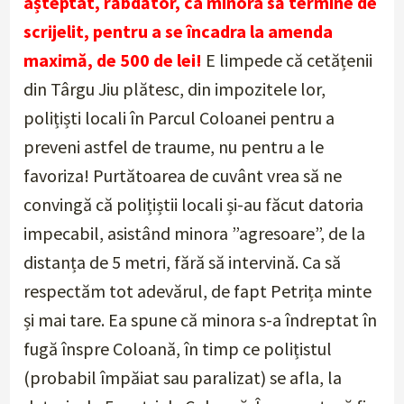
așteptat, răbdător, ca minora să termine de
scrijelit, pentru a se încadra la amenda
maximă, de 500 de lei!
E limpede că cetățenii
din Târgu Jiu plătesc, din impozitele lor,
polițiști locali în Parcul Coloanei pentru a
preveni astfel de traume, nu pentru a le
favoriza! Purtătoarea de cuvânt vrea să ne
convingă că polițiștii locali și-au făcut datoria
impecabil, asistând minora ”agresoare”, de la
distanța de 5 metri, fără să intervină. Ca să
respectăm tot adevărul, de fapt Petrița minte
și mai tare. Ea spune că minora s-a îndreptat în
fugă înspre Coloană, în timp ce polițistul
(probabil împăiat sau paralizat) se afla, la