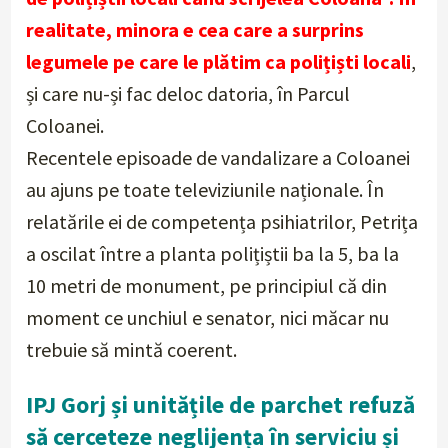
realitate, minora e cea care a surprins
legumele pe care le plătim ca polițiști locali
,
și care nu-și fac deloc datoria, în Parcul
Coloanei.
Recentele episoade de vandalizare a Coloanei
au ajuns pe toate televiziunile naționale. În
relatările ei de competența psihiatrilor, Petrița
a oscilat între a planta polițiștii ba la 5, ba la
10 metri de monument, pe principiul că din
moment ce unchiul e senator, nici măcar nu
trebuie să mintă coerent.
IPJ Gorj și unitățile de parchet refuză
să cerceteze neglijența în serviciu și