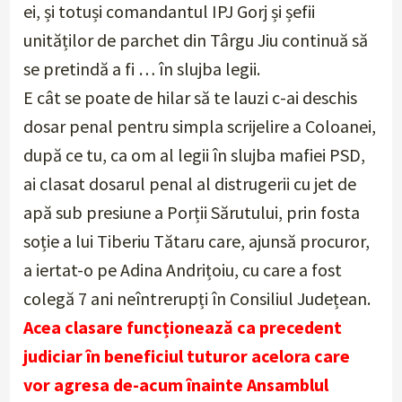
ei, și totuși comandantul IPJ Gorj și șefii
unităților de parchet din Târgu Jiu continuă să
se pretindă a fi … în slujba legii.
E cât se poate de hilar să te lauzi c-ai deschis
dosar penal pentru simpla scrijelire a Coloanei,
după ce tu, ca om al legii în slujba mafiei PSD,
ai clasat dosarul penal al distrugerii cu jet de
apă sub presiune a Porții Sărutului, prin fosta
soție a lui Tiberiu Tătaru care, ajunsă procuror,
a iertat-o pe Adina Andrițoiu, cu care a fost
colegă 7 ani neîntrerupți în Consiliul Județean.
Acea clasare funcționează ca precedent
judiciar în beneficiul tuturor acelora care
vor agresa de-acum înainte Ansamblul