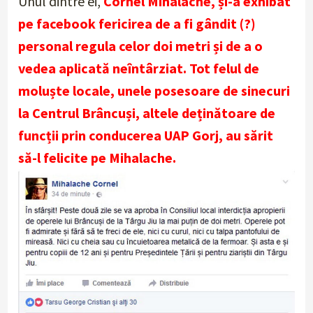
Unul dintre ei,
Cornel Mihalache, și-a exhibat
pe facebook fericirea de a fi gândit (?)
personal regula celor doi metri și de a o
vedea aplicată neîntârziat. Tot felul de
moluște locale, unele posesoare de sinecuri
la Centrul Brâncuși, altele deținătoare de
funcții prin conducerea UAP Gorj, au sărit
să-l felicite pe Mihalache.