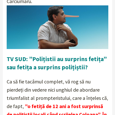
Cârciumaru.
TV SUD: ”Polițistii au surprins fetița”
sau fetița a surprins polițiștii?
Ca să fie tacâmul complet, vă rog să nu
pierdeți din vedere nici unghiul de abordare
triumfalist al prompteristului, care a înțeles că,
de fapt,
”o fetiță de 12 ani a fost surprinsă
de polițiștii locali când scrijelea Coloana”. În