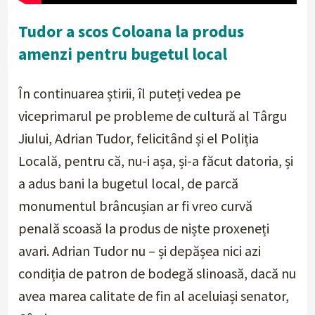
Tudor a scos Coloana la produs
amenzi pentru bugetul local
În continuarea știrii, îl puteți vedea pe
viceprimarul pe probleme de cultură al Târgu
Jiului, Adrian Tudor, felicitând și el Poliția
Locală, pentru că, nu-i așa, și-a făcut datoria, și
a adus bani la bugetul local, de parcă
monumentul brâncușian ar fi vreo curvă
penală scoasă la produs de niște proxeneți
avari. Adrian Tudor nu – și depășea nici azi
condiția de patron de bodegă slinoasă, dacă nu
avea marea calitate de fin al aceluiași senator,