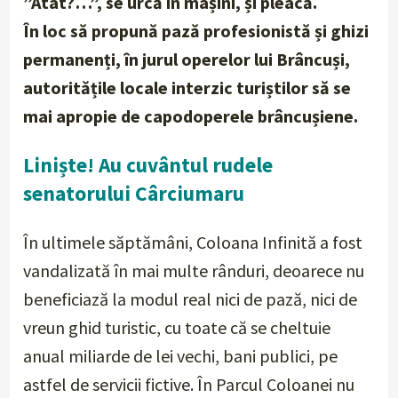
”Atât?…”, se urcă în mașini, și pleacă.
În loc să propună pază profesionistă și ghizi
permanenți, în jurul operelor lui Brâncuși,
autoritățile locale interzic turiștilor să se
mai apropie de capodoperele brâncușiene.
Liniște! Au cuvântul rudele
senatorului Cârciumaru
În ultimele săptămâni, Coloana Infinită a fost
vandalizată în mai multe rânduri, deoarece nu
beneficiază la modul real nici de pază, nici de
vreun ghid turistic, cu toate că se cheltuie
anual miliarde de lei vechi, bani publici, pe
astfel de servicii fictive. În Parcul Coloanei nu