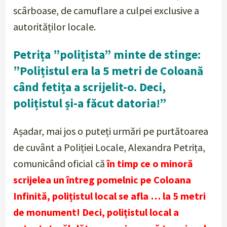
scârboase, de camuflare a culpei exclusive a
autorităților locale.
Petrița ”polițista” minte de stinge:
”Polițistul era la 5 metri de Coloană
când fetița a scrijelit-o. Deci,
polițistul și-a făcut datoria!”
Așadar, mai jos o puteți urmări pe purtătoarea
de cuvânt a Poliției Locale, Alexandra Petrița,
comunicând oficial că
în timp ce o minoră
scrijelea un întreg pomelnic pe Coloana
Infinită, polițistul local se afla … la 5 metri
de monument! Deci, polițistul local a