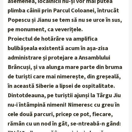
asemenea, localnicii nu-și vor mai putea
plimba câinii prin Parcul Coloanei, întrucât
Popescu și Jianu se tem să nu se urce în sus,
pe monument, ca veverițele.
Proiectul de hotărâre va amplifica
bulibășeala existentă acum în așa-zisa
administrare și protejare a Ansamblului
Brâncuși, și va alunga mare parte din bruma
de turiști care mai nimerește, din greșeală,
în această Siberie a lipsei de ospitalitate.
Dintotdeauna, pe turiștii ajunși la Târgu Jiu
nu-i întâmpină nimeni! Nimeresc cu greu în
cele două parcuri, pricep ce pot, fiecare,
rămân cu un nod în gât, se-ntreabă-n gând: