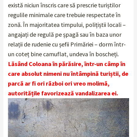
există niciun înscris care să prescrie turiștilor
regulile minimale care trebuie respectate în
zonă. În majoritatea timpului, polițiștii locali –
angajați de regulă pe șpagă sau în baza unor
relații de rudenie cu șefii Primăriei – dorm într-
un coteț bine camuflat, undeva în boscheți.
Lăsând Coloana în părăsire, într-un câmp în
care absolut nimeni nu întâmpină turiștii, de
parcă ar fi ori război ori vreo molimă,
autoritățile favorizează vandalizarea ei.