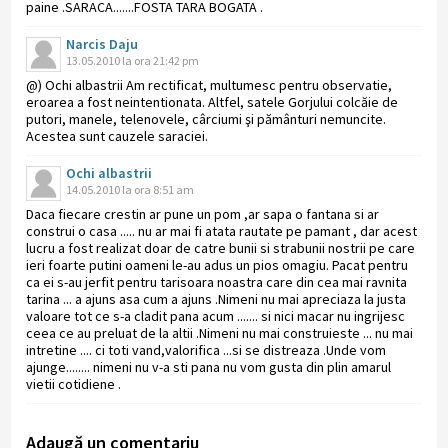
paine .SARACA.......FOSTA TARA BOGATA .
Narcis Daju
13.05.2010 la ora 21:42 pm
@) Ochi albastrii Am rectificat, multumesc pentru observatie,
eroarea a fost neintentionata. Altfel, satele Gorjului colcăie de
putori, manele, telenovele, cârciumi şi pământuri nemuncite.
Acestea sunt cauzele saraciei.
Ochi albastrii
14.05.2010 la ora 8:51 am
Daca fiecare crestin ar pune un pom ,ar sapa o fantana si ar
construi o casa ..... nu ar mai fi atata rautate pe pamant , dar acest
lucru a fost realizat doar de catre bunii si strabunii nostrii pe care
ieri foarte putini oameni le-au adus un pios omagiu. Pacat pentru
ca ei s-au jerfit pentru tarisoara noastra care din cea mai ravnita
tarina ... a ajuns asa cum a ajuns .Nimeni nu mai apreciaza la justa
valoare tot ce s-a cladit pana acum ....... si nici macar nu ingrijesc
ceea ce au preluat de la altii .Nimeni nu mai construieste ... nu mai
intretine .... ci toti vand,valorifica ...si se distreaza .Unde vom
ajunge........ nimeni nu v-a sti pana nu vom gusta din plin amarul
vietii cotidiene .
Adaugă un comentariu