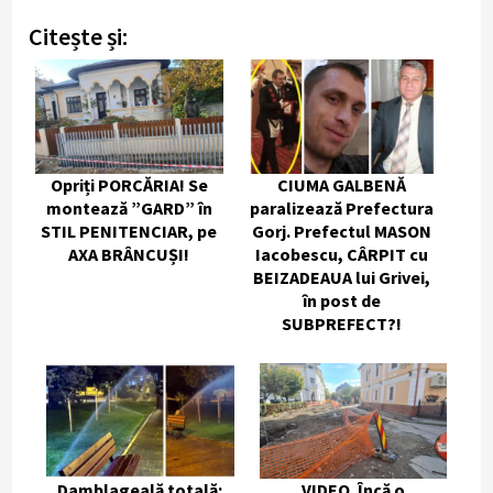
Citește și:
Opriți PORCĂRIA! Se
CIUMA GALBENĂ
montează ”GARD” în
paralizează Prefectura
STIL PENITENCIAR, pe
Gorj. Prefectul MASON
AXA BRÂNCUȘI!
Iacobescu, CÂRPIT cu
BEIZADEAUA lui Grivei,
în post de
SUBPREFECT?!
Damblageală totală:
VIDEO. Încă o