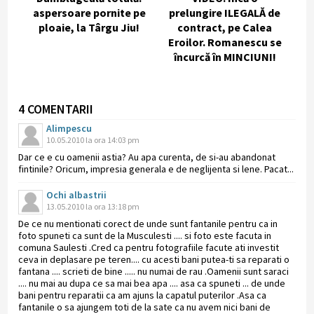
aspersoare pornite pe
prelungire ILEGALĂ de
ploaie, la Târgu Jiu!
contract, pe Calea
Eroilor. Romanescu se
încurcă în MINCIUNI!
4 COMENTARII
Alimpescu
10.05.2010 la ora 14:03 pm
Dar ce e cu oamenii astia? Au apa curenta, de si-au abandonat
fintinile? Oricum, impresia generala e de neglijenta si lene. Pacat...
Ochi albastrii
13.05.2010 la ora 13:18 pm
De ce nu mentionati corect de unde sunt fantanile pentru ca in
foto spuneti ca sunt de la Musculesti .... si foto este facuta in
comuna Saulesti .Cred ca pentru fotografiile facute ati investit
ceva in deplasare pe teren.... cu acesti bani putea-ti sa reparati o
fantana .... scrieti de bine ..... nu numai de rau .Oamenii sunt saraci
.... nu mai au dupa ce sa mai bea apa .... asa ca spuneti ... de unde
bani pentru reparatii ca am ajuns la capatul puterilor .Asa ca
fantanile o sa ajungem toti de la sate ca nu avem nici bani de