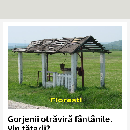
Gorjenii otrăviră fântânile.
Vin tătarii?