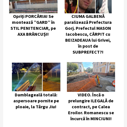
Opriți PORCĂRIA! Se
CIUMA GALBENĂ
montează ”GARD” în
paralizează Prefectura
STIL PENITENCIAR, pe
Gorj. Prefectul MASON
AXA BRÂNCUȘI!
Iacobescu, CÂRPIT cu
BEIZADEAUA lui Grivei,
în post de
SUBPREFECT?!
Damblageală totală:
VIDEO. Încă o
aspersoare pornite pe
prelungire ILEGALĂ de
ploaie, la Târgu Jiu!
contract, pe Calea
Eroilor. Romanescu se
încurcă în MINCIUNI!