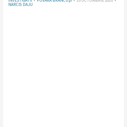
INVESTIGATII
•
POVARA BRÂNCUŞI
•
10 OCTOMBRIE 2010
•
NARCIS DAJU