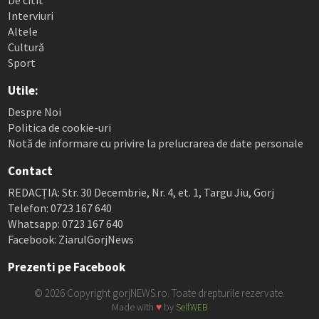
De citit
Interviuri
Altele
Cultură
Sport
Utile:
Despre Noi
Politica de cookie-uri
Notă de informare cu privire la prelucrarea de date personale
Contact
REDACȚIA: Str. 30 Decembrie, Nr. 4, et. 1, Targu Jiu, Gorj
Telefon: 0723 167 640
Whatsapp: 0723 167 640
Facebook: ZiarulGorjNews
Prezenti pe Facebook
© 2026 Copyright gorjNEWS.ro. Toate drepturile rezervate.
Made with
♥
by
SelfWEB