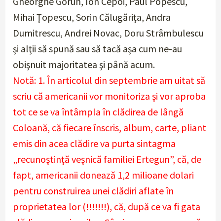
Gheorghe Gorun, Ion Cepoi, Paul Popescu,
Mihai Ţopescu, Sorin Călugăriţa, Andra
Dumitrescu, Andrei Novac, Doru Strâmbulescu
şi alţii să spună sau să tacă aşa cum ne-au
obişnuit majoritatea şi până acum.
Notă: 1. În articolul din septembrie am uitat să
scriu că americanii vor monitoriza şi vor aproba
tot ce se va întâmpla în clădirea de lângă
Coloană, că fiecare înscris, album, carte, pliant
emis din acea clădire va purta sintagma
„recunoştinţă veşnică familiei Ertegun”, că, de
fapt, americanii donează 1,2 milioane dolari
pentru construirea unei clădiri aflate în
proprietatea lor (!!!!!!!), că, după ce va fi gata