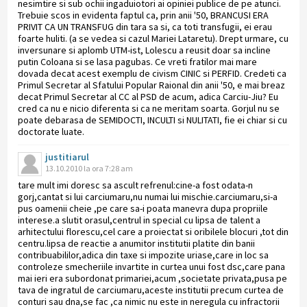
nesimtire si sub ochii ingaduiotori ai opiniei publice de pe atunci.
Trebuie scos in evidenta faptul ca, prin anii '50, BRANCUSI ERA
PRIVIT CA UN TRANSFUG din tara sa si, ca toti transfugii, ei erau
foarte huliti. (a se vedea si cazul Mariei Lataretu). Drept urmare, cu
inversunare si aplomb UTM-ist, Lolescu a reusit doar sa incline
putin Coloana si se lasa pagubas. Ce vreti fratilor mai mare
dovada decat acest exemplu de civism CINIC si PERFID. Credeti ca
Primul Secretar al Sfatului Popular Raional din anii '50, e mai breaz
decat Primul Secretar al CC al PSD de acum, adica Carciu-Jiu? Eu
cred ca nu e nicio diferenta si ca ne meritam soarta. Gorjul nu se
poate debarasa de SEMIDOCTI, INCULTI si NULITATI, fie ei chiar si cu
doctorate luate.
justitiarul
13.10.2010 la ora 7:28 am
tare mult imi doresc sa ascult refrenul:cine-a fost odata-n
gorj,cantat si lui carciumaru,nu numai lui mischie.carciumaru,si-a
pus oamenii cheie ,pe care sa-i poata manevra dupa propriile
interese.a slutit orasul,centrul in special cu lipsa de talent a
arhitectului florescu,cel care a proiectat si oribilele blocuri ,tot din
centru.lipsa de reactie a anumitor institutii platite din banii
contribuabililor,adica din taxe si impozite uriase,care in loc sa
controleze smecheriile invartite in curtea unui fost dsc,care pana
mai ieri era subordonat primariei,acum ,societate privata,pusa pe
tava de ingratul de carciumaru,aceste institutii precum curtea de
conturi sau dna,se fac ,ca nimic nu este in neregula cu infractorii