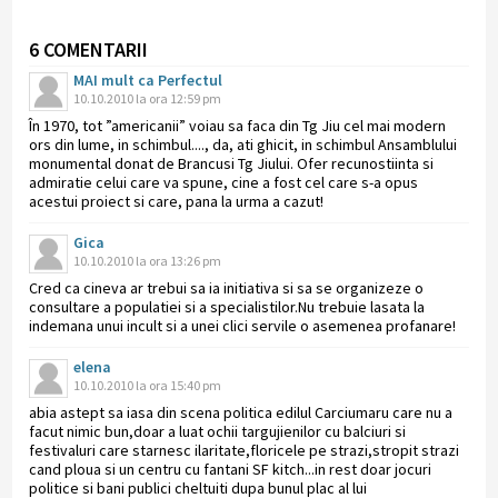
6 COMENTARII
MAI mult ca Perfectul
10.10.2010 la ora 12:59 pm
În 1970, tot ”americanii” voiau sa faca din Tg Jiu cel mai modern
ors din lume, in schimbul...., da, ati ghicit, in schimbul Ansamblului
monumental donat de Brancusi Tg Jiului. Ofer recunostiinta si
admiratie celui care va spune, cine a fost cel care s-a opus
acestui proiect si care, pana la urma a cazut!
Gica
10.10.2010 la ora 13:26 pm
Cred ca cineva ar trebui sa ia initiativa si sa se organizeze o
consultare a populatiei si a specialistilor.Nu trebuie lasata la
indemana unui incult si a unei clici servile o asemenea profanare!
elena
10.10.2010 la ora 15:40 pm
abia astept sa iasa din scena politica edilul Carciumaru care nu a
facut nimic bun,doar a luat ochii targujienilor cu balciuri si
festivaluri care starnesc ilaritate,floricele pe strazi,stropit strazi
cand ploua si un centru cu fantani SF kitch...in rest doar jocuri
politice si bani publici cheltuiti dupa bunul plac al lui