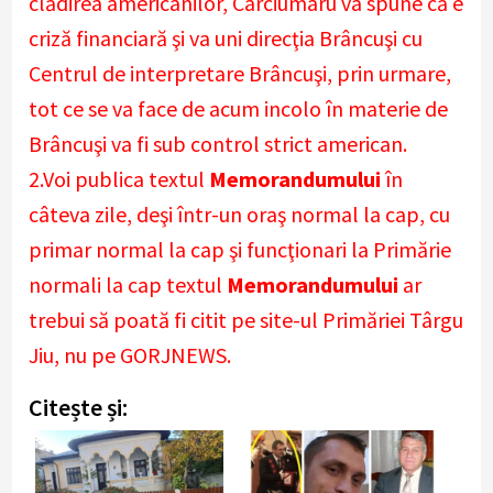
clădirea americanilor, Cârciumaru va spune că e
criză financiară şi va uni direcţia Brâncuşi cu
Centrul de interpretare Brâncuşi, prin urmare,
tot ce se va face de acum incolo în materie de
Brâncuşi va fi sub control strict american.
2.Voi publica textul
Memorandumului
în
câteva zile, deşi într-un oraş normal la cap, cu
primar normal la cap şi funcţionari la Primărie
normali la cap textul
Memorandumului
ar
trebui să poată fi citit pe site-ul Primăriei Târgu
Jiu, nu pe GORJNEWS.
Citește și: