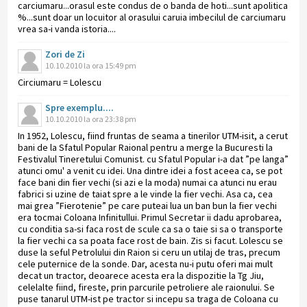
carciumaru...orasul este condus de o banda de hoti...sunt apolitica
%...sunt doar un locuitor al orasului caruia imbecilul de carciumaru
vrea sa-i vanda istoria....
Zori de Zi
10.10.2010 la ora 15:49 pm
Circiumaru = Lolescu
Spre exemplu....
10.10.2010 la ora 23:38 pm
In 1952, Lolescu, fiind fruntas de seama a tinerilor UTM-isit, a cerut
bani de la Sfatul Popular Raional pentru a merge la Bucuresti la
Festivalul Tineretului Comunist. cu Sfatul Popular i-a dat ”pe langa”
atunci omu' a venit cu idei. Una dintre idei a fost aceea ca, se pot
face bani din fier vechi (si azi e la moda) numai ca atunci nu erau
fabrici si uzine de taiat spre a le vinde la fier vechi. Asa ca, cea
mai grea ”Fierotenie” pe care puteai lua un ban bun la fier vechi
era tocmai Coloana Infinitullui. Primul Secretar ii dadu aprobarea,
cu conditia sa-si faca rost de scule ca sa o taie si sa o transporte
la fier vechi ca sa poata face rost de bain. Zis si facut. Lolescu se
duse la seful Petrolului din Raion si ceru un utilaj de tras, precum
cele puternice de la sonde. Dar, acesta nu-i putu oferi mai mult
decat un tractor, deoarece acesta era la dispozitie la Tg Jiu,
celelalte fiind, fireste, prin parcurile petroliere ale raionului. Se
puse tanarul UTM-ist pe tractor si incepu sa traga de Coloana cu