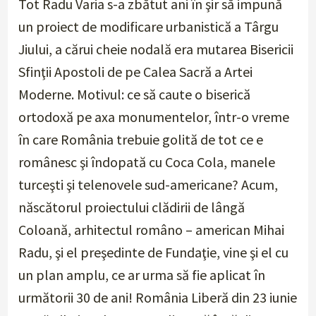
Tot Radu Varia s-a zbătut ani în şir să impună
un proiect de modificare urbanistică a Târgu
Jiului, a cărui cheie nodală era mutarea Bisericii
Sfinţii Apostoli de pe Calea Sacră a Artei
Moderne. Motivul: ce să caute o biserică
ortodoxă pe axa monumentelor, într-o vreme
în care România trebuie golită de tot ce e
românesc şi îndopată cu Coca Cola, manele
turceşti şi telenovele sud-americane? Acum,
născătorul proiectului clădirii de lângă
Coloană, arhitectul româno – american Mihai
Radu, şi el preşedinte de Fundaţie, vine şi el cu
un plan amplu, ce ar urma să fie aplicat în
următorii 30 de ani! România Liberă din 23 iunie