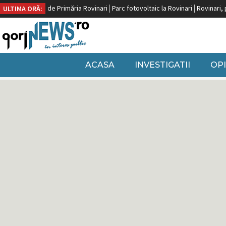
t de Primăria Rovinari
Parc fotovoltaic la Rovinari
Rovinari, pe locul doi dup
ULTIMA ORĂ:
ACASA
INVESTIGATII
OPI