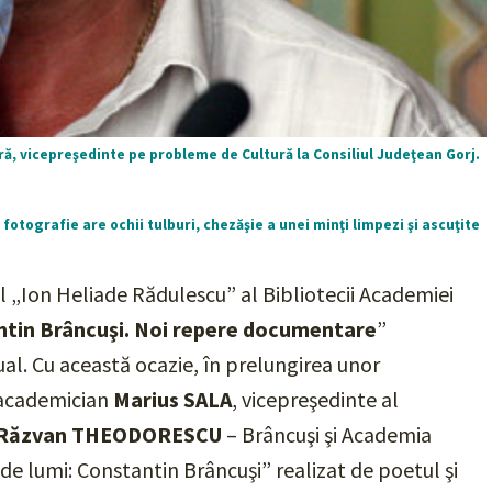
ură, vicepreşedinte pe probleme de Cultură la Consiliul Judeţean Gorj.
n fotografie are ochii tulburi, chezăşie a unei minţi limpezi şi ascuţite
ul „Ion Heliade Rădulescu” al Bibliotecii Academiei
tin Brâncuşi. Noi repere documentare
”
ual. Cu această ocazie, în prelungirea unor
e academician
Marius SALA
, vicepreşedinte al
Răzvan THEODORESCU
–
Brâncuşi şi Academia
 de lumi: Constantin Brâncuşi”
realizat de poetul şi