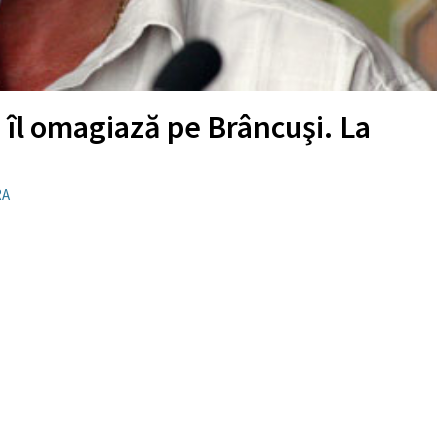
îl omagiază pe Brâncuşi. La
RA