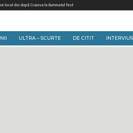
ă Craiova la iluminatul festiv
Burduja: ”Nu putem să închidem grupuri pe că
NII
ULTRA – SCURTE
DE CITIT
INTERVIUR