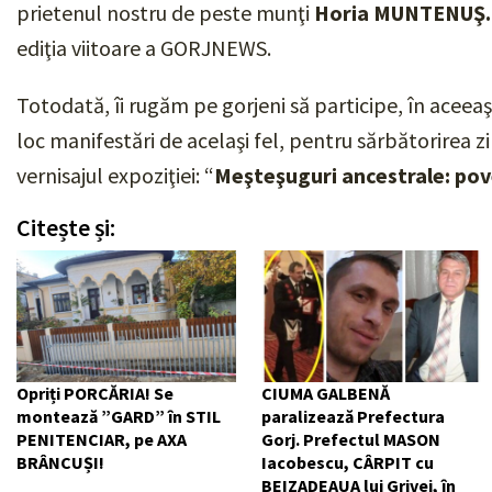
prietenul nostru de peste munţi
Horia MUNTENUŞ
ediţia viitoare a GORJNEWS.
Totodată, îi rugăm pe gorjeni să participe, în aceeaş
loc manifestări de acelaşi fel, pentru sărbătorirea zi
vernisajul expoziţiei: “
Meşteşuguri ancestrale: pov
Citește și:
Opriți PORCĂRIA! Se
CIUMA GALBENĂ
montează ”GARD” în STIL
paralizează Prefectura
PENITENCIAR, pe AXA
Gorj. Prefectul MASON
BRÂNCUȘI!
Iacobescu, CÂRPIT cu
BEIZADEAUA lui Grivei, în