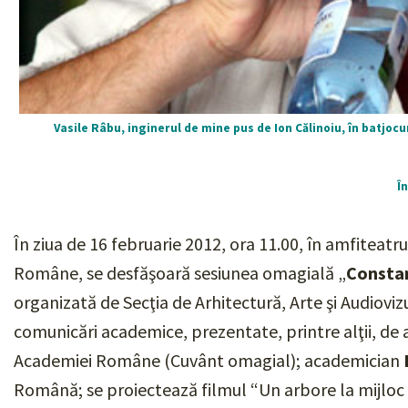
Vasile Râbu, inginerul de mine pus de Ion Călinoiu, în batjoc
Î
În ziua de 16 februarie 2012, ora 11.00, în amfiteatr
Române, se desfăşoară sesiunea omagială „
Constan
organizată de Secţia de Arhitectură, Arte şi Audioviz
comunicări academice, prezentate, printre alţii, d
Academiei Române (
Cuvânt omagial);
academician
Română;
se proiectează filmul “
Un arbore la mijloc