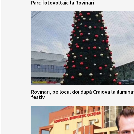
Parc fotovoltaic la Rovinari
Rovinari, pe locul doi după Craiova la ilumina
festiv