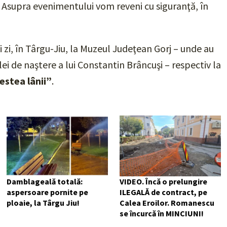
.
Asupra evenimentului vom reveni cu siguranţă, în
i zi, în Târgu-Jiu, la Muzeul Judeţean Gorj – unde au
lei de naştere a lui Constantin Brâncuşi – respectiv la
estea lânii”
.
Damblageală totală:
VIDEO. Încă o prelungire
aspersoare pornite pe
ILEGALĂ de contract, pe
ploaie, la Târgu Jiu!
Calea Eroilor. Romanescu
se încurcă în MINCIUNI!