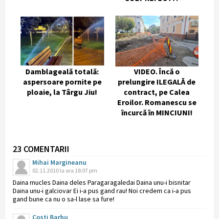
Damblageală totală:
VIDEO. Încă o
aspersoare pornite pe
prelungire ILEGALĂ de
ploaie, la Târgu Jiu!
contract, pe Calea
Eroilor. Romanescu se
încurcă în MINCIUNI!
23 COMENTARII
Mihai Margineanu
02.11.2010 la ora 18:07 pm
Daina mucles Daina deles Paragaragaledai Daina unu-i bisnitar
Daina unu-i galciovar Ei i-a pus gand rau! Noi credem ca i-a pus
gand bune ca nu o sa-l lase sa fure!
Costi Barbu