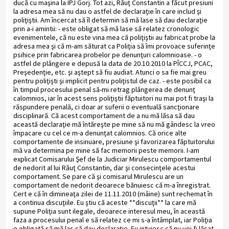
ducă cu maşina la IPJ Gorj. Tot azi, Răuţ Constantin a făcut presiuni
la adresa mea să nu dau o astfel de declaraţie în care includ şi
poliţiştii. Am încercat să îl determin să mă lase să dau declaraţie
prin a-i amintii: - este obligat să mă lase să relatez cronologic
evenimentele, că nu este vina mea că poliţiştii au fabricat probe la
adresa mea şi că m-am săturat ca Poliţia să îmi provoace suferinţe
psihice prin fabricarea probelor pe denunţuri calomnioase. - o
astfel de plângere e depusă la data de 20.10.2010 la PÎCCJ, PCAC,
Preşedenţie, etc. şi aştept să fiu audiat. Atunci o sa fie mai greu
pentru poliţişti şi implicit pentru poliţistul de caz. - este posibil ca
în timpul procesului penal să-mi retrag plângerea de denunţ
calomnios, iar în acest sens poliţiştii făptuitori nu mai pot fi traşi la
răspundere penală, ci doar ar suferii o eventuală sancţionare
disciplinară. Că acest comportament de a nu mă lăsa să dau
această declaraţie mă întăreşte pe mine să nu mă gândesc la vreo
împacare cu cel ce m-a denunţat calomnios. Că orice alte
comportamente de insinuare, presiune şi favorizarea făptuitorului
mă va determina pe mine să fac memorii peste memorii. I-am
explicat Comisarului Şef de la Judiciar Mirulescu comportamentul
de nedorit al lui Răuţ Constantin, dar şi consecinţele acestui
comportament. Se pare că şi comisarul Mirulescu are un
comportament de nedorit deoarece bănuiesc că m-a înregistrat.
Cert e că în dimineaţa zilei de 11.11.2010 (mâine) sunt rechemat în
a continua discuţiile. Eu ştiu că aceste **discuţii** la care mă
supune Poliţia sunt ilegale, deoarece interesul meu, în această
faza a procesului penal e să relatez ce mi s-a întâmplat, iar Poliţia
e obligată să mă las să dau declaraţie. Eu intuiesc că nu voi fi lăsat