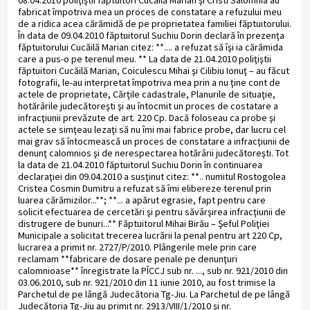
fabricat împotriva mea un proces de constatare a refuzului meu
de a ridica acea cărămidă de pe proprietatea familiei făptuitorului.
În data de 09.04.2010 făptuitorul Suchiu Dorin declară în prezenţa
făptuitorului Cucăilă Marian citez: **.... a refuzat să îşi ia cărămida
care a pus-o pe terenul meu. ** La data de 21.04.2010 poliţiştii
făptuitori Cucăilă Marian, Coiculescu Mihai şi Cilibiu Ionuţ – au făcut
fotografii, le-au interpretat împotriva mea prin a nu ţine cont de
actele de proprietate, Cărţile cadastrale, Planurile de situaţie,
hotărârile judecătoreşti şi au întocmit un proces de costatare a
infracţiunii prevăzute de art. 220 Cp. Dacă foloseau ca probe şi
actele se simţeau lezaţi să nu îmi mai fabrice probe, dar lucru cel
mai grav să întocmească un proces de constatare a infracţiunii de
denunţ calomnios şi de nerespectarea hotărârii judecătoreşti. Tot
la data de 21.04.2010 făptuitorul Suchiu Dorin în continuarea
declaraţiei din 09.04.2010 a susţinut citez: **.. numitul Rostogolea
Cristea Cosmin Dumitru a refuzat să îmi elibereze terenul prin
luarea cărămizilor...**; **... a apărut egrasie, fapt pentru care
solicit efectuarea de cercetări şi pentru săvârşirea infracţiunii de
distrugere de bunuri...** Făptuitorul Mihai Birău – Şeful Poliţiei
Municipale a solicitat trecerea lucrării la penal pentru art 220 Cp,
lucrarea a primit nr. 2727/P/2010. Plângerile mele prin care
reclamam **fabricare de dosare penale pe denunţuri
calomnioase** înregistrate la PÎCCJ sub nr. ..., sub nr. 921/2010 din
03.06.2010, sub nr. 921/2010 din 11 iunie 2010, au fost trimise la
Parchetul de pe lângă Judecătoria Tg-Jiu. La Parchetul de pe lângă
Judecătoria Tg-Jiu au primit nr. 2913/VIII/1/2010 şi nr.