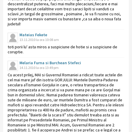
descentralizat puterea, faci mai multe plecaciuni,fiecare e mai
important decat ceilalti!ne vom trezi saraci lipiti si vanduti ca
sclavii ,in targul de gross!maine , poimaine , le va fi rusine cu noi,
si vor importa masiv oameni cu bunastare ,ca sa aiba o noua fata
judetul!
Mateias Fekete
13.11.2010 la ora 10:08 am
toti porii lu' asta miros a suspiciune de hotie si a suspiciune de
coruptie.
Melaria Furna si Burchean Stefeci
14.11.2010 la ora 13:49 pm
Cu acest prilej, MAI si Guvernul Romaniei a ridicat toate actele din
cel mai mare jaf din isotria GORJULUI: Muntele Dumitra-Padurea
seculara aTismanei Gorjului in care, o retea transpartinica de
crima organizata a incercat si va pune mana pe ce are Gorjul mai
bun in domeniul silvic. Numai padurea tismanei valoreaza cateva
sute de milioane de euro, iar muntele Dumitra a fost cumparat de
mafioti si apoi revandut catre Hidroelectrica SA. Pentru a le inlesni
improprietarirea cu 400 Ha de padure, mafiotii au promis ceva
prefectului. ”Baietii de la scara II” stiu demulot treaba asta si au
informat pe Presedintele Romaniei, pe Primul Ministru al
Romanieie si pe Ministrul MAI. Acum, Guvernul Romaniei are 2
posibilitati: 1. fie il acopera pe Andrei si se prefac ca e legal ce a