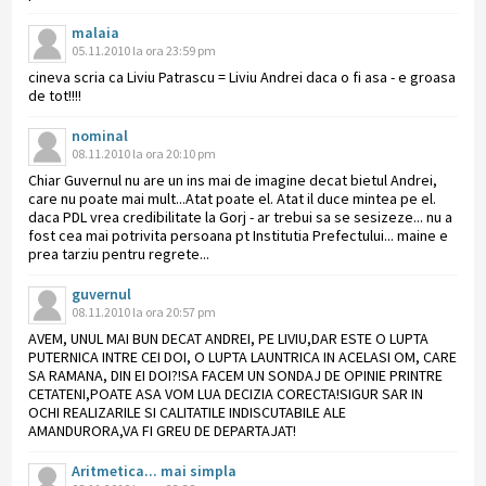
malaia
05.11.2010 la ora 23:59 pm
cineva scria ca Liviu Patrascu = Liviu Andrei daca o fi asa - e groasa
de tot!!!!
nominal
08.11.2010 la ora 20:10 pm
Chiar Guvernul nu are un ins mai de imagine decat bietul Andrei,
care nu poate mai mult...Atat poate el. Atat il duce mintea pe el.
daca PDL vrea credibilitate la Gorj - ar trebui sa se sesizeze... nu a
fost cea mai potrivita persoana pt Institutia Prefectului... maine e
prea tarziu pentru regrete...
guvernul
08.11.2010 la ora 20:57 pm
AVEM, UNUL MAI BUN DECAT ANDREI, PE LIVIU,DAR ESTE O LUPTA
PUTERNICA INTRE CEI DOI, O LUPTA LAUNTRICA IN ACELASI OM, CARE
SA RAMANA, DIN EI DOI?!SA FACEM UN SONDAJ DE OPINIE PRINTRE
CETATENI,POATE ASA VOM LUA DECIZIA CORECTA!SIGUR SAR IN
OCHI REALIZARILE SI CALITATILE INDISCUTABILE ALE
AMANDURORA,VA FI GREU DE DEPARTAJAT!
Aritmetica... mai simpla