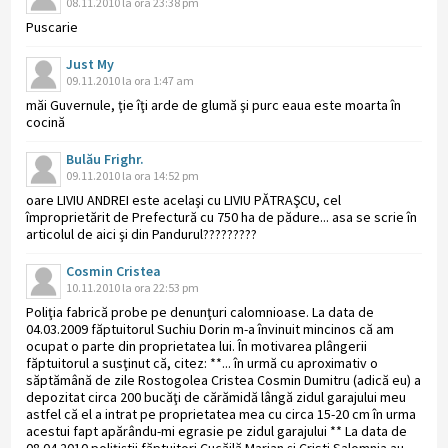
08.11.2010 la ora 23:38 pm
Puscarie
Just My
09.11.2010 la ora 1:47 am
măi Guvernule, ţie îţi arde de glumă şi purc eaua este moarta în
cocină
Bulău Frighr.
09.11.2010 la ora 14:52 pm
oare LIVIU ANDREI este acelaşi cu LIVIU PĂTRAŞCU, cel
împroprietărit de Prefectură cu 750 ha de pădure... asa se scrie în
articolul de aici şi din Pandurul?????????
Cosmin Cristea
10.11.2010 la ora 22:53 pm
Poliţia fabrică probe pe denunţuri calomnioase. La data de
04.03.2009 făptuitorul Suchiu Dorin m-a învinuit mincinos că am
ocupat o parte din proprietatea lui. În motivarea plângerii
făptuitorul a susţinut că, citez: **... în urmă cu aproximativ o
săptămână de zile Rostogolea Cristea Cosmin Dumitru (adică eu) a
depozitat circa 200 bucăţi de cărămidă lângă zidul garajului meu
astfel că el a intrat pe proprietatea mea cu circa 15-20 cm în urma
acestui fapt apărându-mi egrasie pe zidul garajului ** La data de
08.04.2010 poliţiştii făptuitori Cucăilă Marian şi Cristi Salomnia au