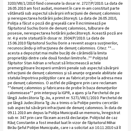
3203/VIII/1/2010 fiind conexate la dosar nr. 2727/P/2010. La data de
26.05.2010 am fost audiat, moment în care m-am constituit parte
vătămată sub aspectul săvârşirii infracţiunii de denunţ calomnios
şi nerespectarea hotărârii judecătoreşti. La data de 26.05.2010,
Poliţia a făcut o poză din greşeală care îl incriminează pe
făptuitorul Suchiu Dorin de denunţ calomnios, tulburare de
posesie, nerespectarea hotărârii judecătoreşti. Această poză are
nr. 4 şi este statuată în dosar nr. 3504/P/2010. La data de
15.06.2010 făptuitorul Suchiu Dorin a revenit asupra susţinerilor,
recunoscându-şi infracţiunea de denunţ calomnios. Citez: **....
acesta a depozitat mai multe bucăţi de cărămidă la limita
proprietăţii dintre cele două fonduri limitrofe...** Poliţistul
făptuitor Stan Adrian a refuzat să întocmească actele
premergătoare începerii urmăririi penale sub aspectul săvârşirii
infracţiunii de denunţ calomnios şi să anunţe organele abilitate ale
statului împotriva poliţiştilor care au fabricat probe la adresa mea
pe denunţ calomnios. O astfel de plângere prin care reclamam
**denunţ calomnios şi fabricarea de probe în baza denunţurilor
calomnioase** prin interpuşi la IGPR, a ajuns şi la Parchetul de pe
lângă Judecătoria Tg-Jiu, a primit nr. 5271/VIII/1/2010. Parchetul de
pe lângă Judecătoria Tg-Jiu a trimis-o la Poliţie pentru cercetări
sub aspectul săvârşirii infracţiunii de denunţ calomnios. În data de
09.11.2010 am depus la Poliţia Municipală un memoriu, înregistrat
sub nr. 347 prin care făceam acestă declaraţie. Poliţistul de caz
Răuţ Constantin a fost imediat luat în vizor de făptuitorul Mihai
Birău-Şeful Poliţiei Municipale, care i-a solicitat azi 10.11.2010 să îl