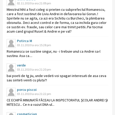
02.11.2010 la ora 21:09 pm
Ministrul MAI a fost coleg si prieten cu subprefectul Romanescu,
care a fost sustinut de Liviu Andrei in defavoarea lui Gorun..!
Spiritele nu se agita, ca azi era Sichitiu cu Burcheci, la plimbarea
obisnuita.. Deci acest control e de forma, ca sa inchida gura celor
ce sustin ev. fraude, sau celor care mai trimit petitii..Pai tocmai
acum cand grupul Ruset & Andrei e pe val?
Potirca M
03.11.2010 la ora 15:28 pm
Romanescu se sustine singur, nu - i trebuie unul ca Andrei sa-l
sustina. Asa ca....
verde
03.11.2010 la ora 21:20 pm
bai poeti de tg jiu, unde vedeti voi spagari interesati de asa ceva
sau sinteti veniti cu pluta?!
porcu piscoi
03.11.2010 la ora 21:22 pm
CE ECHIPĂ MINUNATĂ FĂCEAU LA INSPECTORATUL ŞCOLAR ANDREI ŞI
MITESCU... Ce n-a vazut DNA-ul...
cosmetician