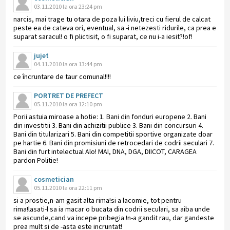
03.11.2010 la ora 23:24 pm
narcis, mai trage tu otara de poza lui liviu,treci cu fierul de calcat
peste ea de cateva ori, eventual, sa -i netezesti ridurile, ca prea e
suparat saracul! o fi plictisit, o fi suparat, ce nu i-a iesit?!of!
jujet
04.11.2010 la ora 13:44 pm
ce încruntare de taur comunal!!!!
PORTRET DE PREFECT
05.11.2010 la ora 12:10 pm
Porii astuia miroase a hotie: 1. Bani din fonduri europene 2. Bani
din investitii 3. Bani din achizitii publice 3. Bani din concursuri 4.
Bani din titularizari 5. Bani din competitii sportive organizate doar
pe hartie 6. Bani din promisiuni de retrocedari de codrii seculari 7.
Bani din furt intelectual Alo! MAI, DNA, DGA, DIICOT, CARAGEA
pardon Politie!
cosmetician
05.11.2010 la ora 22:11 pm
si a prostie,n-am gasit alta rima!si a lacomie, tot pentru
rima!lasati-l sa ia macar o bucata din codrii seculari, sa aiba unde
se ascunde,cand va incepe pribegia !n-a gandit rau, dar gandeste
prea mult si de -asta este incruntat!