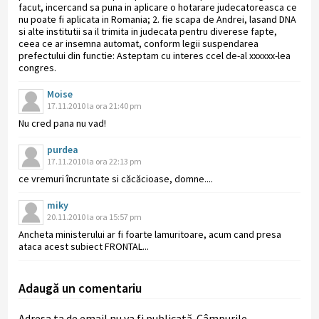
facut, incercand sa puna in aplicare o hotarare judecatoreasca ce
nu poate fi aplicata in Romania; 2. fie scapa de Andrei, lasand DNA
si alte institutii sa il trimita in judecata pentru diverese fapte,
ceea ce ar insemna automat, conform legii suspendarea
prefectului din functie: Asteptam cu interes ccel de-al xxxxxx-lea
congres.
Moise
17.11.2010 la ora 21:40 pm
Nu cred pana nu vad!
purdea
17.11.2010 la ora 22:13 pm
ce vremuri încruntate si căcăcioase, domne....
miky
20.11.2010 la ora 15:57 pm
Ancheta ministerului ar fi foarte lamuritoare, acum cand presa
ataca acest subiect FRONTAL...
Adaugă un comentariu
Adresa ta de email nu va fi publicată.
Câmpurile