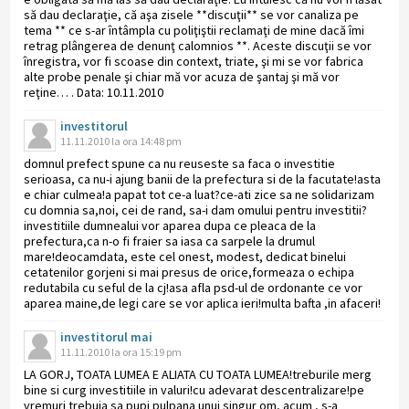
să dau declaraţie, că aşa zisele **discuţii** se vor canaliza pe
tema ** ce s-ar întâmpla cu poliţiştii reclamaţi de mine dacă îmi
retrag plângerea de denunţ calomnios **. Aceste discuţii se vor
înregistra, vor fi scoase din context, triate, şi mi se vor fabrica
alte probe penale şi chiar mă vor acuza de şantaj şi mă vor
reţine… . Data: 10.11.2010
investitorul
11.11.2010 la ora 14:48 pm
domnul prefect spune ca nu reuseste sa faca o investitie
serioasa, ca nu-i ajung banii de la prefectura si de la facutate!asta
e chiar culmea!a papat tot ce-a luat?ce-ati zice sa ne solidarizam
cu domnia sa,noi, cei de rand, sa-i dam omului pentru investitii?
investitiile dumnealui vor aparea dupa ce pleaca de la
prefectura,ca n-o fi fraier sa iasa ca sarpele la drumul
mare!deocamdata, este cel onest, modest, dedicat binelui
cetatenilor gorjeni si mai presus de orice,formeaza o echipa
redutabila cu seful de la cj!asa afla psd-ul de ordonante ce vor
aparea maine,de legi care se vor aplica ieri!multa bafta ,in afaceri!
investitorul mai
11.11.2010 la ora 15:19 pm
LA GORJ, TOATA LUMEA E ALIATA CU TOATA LUMEA!treburile merg
bine si curg investitiile in valuri!cu adevarat descentralizare!pe
vremuri trebuia sa pupi pulpana unui singur om, acum , s-a