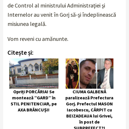
de Control al ministrului Administraţiei şi
Internelor au venit în Gorj să-şi îndeplinească
misiunea legală.
Vom reveni cu amănunte.
Citește și:
Opriți PORCĂRIA! Se
CIUMA GALBENĂ
montează ”GARD” în
paralizează Prefectura
STIL PENITENCIAR, pe
Gorj. Prefectul MASON
AXA BRÂNCUȘI!
Iacobescu, CÂRPIT cu
BEIZADEAUA lui Grivei,
în post de
SUBPREFECT?!