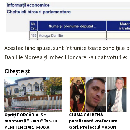
Acestea fiind spuse, sunt întrunite toate condiţiile p
Dan Ilie Morega şi imbecililor care i-au dat v
Citește și:
Opriți PORCĂRIA! Se
CIUMA GALBENĂ
montează ”GARD” în STIL
paralizează Prefectura
PENITENCIAR, pe AXA
Gorj. Prefectul MASON