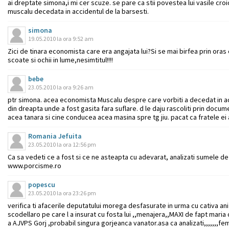
ai dreptate simona,i mi cer scuze. se pare ca stii povestea lui vasile croi
muscalu decedata in accidentul de la barsesti.
simona
19.05.2010 la ora 9:52 am
Zici de tinara economista care era angajata lui?Si se mai birfea prin oras
scoate si ochii in lume,nesimtitul!!!!
bebe
23.05.2010 la ora 9:26 am
ptr simona. acea economista Muscalu despre care vorbiti a decedat in ac
din dreapta unde a fost gasita fara suflare. d le daju rascoliti prin docume
acea tanara si cine conducea acea masina spre tg jiu. pacat ca fratele ei a
Romania Jefuita
23.05.2010 la ora 12:56 pm
Ca sa vedeti ce a fost si ce ne asteapta cu adevarat, analizati sumele d
www.porcisme.ro
popescu
23.05.2010 la ora 23:26 pm
verifica ti afacerile deputatului morega desfasurate in urma cu cativa ani cu
scodellaro pe care l a insurat cu fosta lui ,,menajera,,MAXI de fapt mari
a AJVPS Gorj ,probabil singura gorjeanca vanator.asa ca analizati,,,,,,,