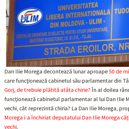
Dan Ilie Morega decontează lunar aproape
50 de mi
care funcţionează cabinetul său parlamentar din Târ
Gorj, de trebuie plătită atâta chirie?
În al doilea rând
funcţionează cabinetul parlamentar al lui Dan Ilie M
vechi, cât reprezintă chiria? La Dan Ilie Morega, prop
Morega i-a închiriat deputatului Dan Ilie Morega câţi
vechi
.