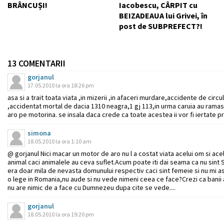
BRÂNCUȘI!
Iacobescu, CÂRPIT cu
BEIZADEAUA lui Grivei, în
post de SUBPREFECT?!
13 COMENTARII
gorjanul
17.05.2010 la ora 18:26 pm
asa si a trait toata viata ,in mizerii ,in afaceri murdare,accidente de circ
,accidentat mortal de dacia 1310 neagra,1 gj 113,in urma caruia au ramas
aro pe motorina. se insala daca crede ca toate acestea ii vor fi iertate pri
simona
18.05.2010 la ora 1:10 am
@ gorjanul Nici macar un motor de aro nu l a costat viata acelui om si ace
animal caci animalele au ceva suflet.Acum poate iti dai seama ca nu sint S
era doar mila de nevasta domunului respectiv caci sint femeie si nu mi as d
o lege in Romania,nu aude si nu vede nimeni ceea ce face?Crezi ca banii ace
nu are nimic de a face cu Dumnezeu dupa cite se vede....
gorjanul
18.05.2010 la ora 19:20 pm