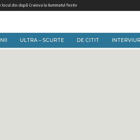
Craiova la iluminatul festiv
Burduja: ”Nu putem să închidem grupuri pe cărb
NII
ULTRA – SCURTE
DE CITIT
INTERVIUR