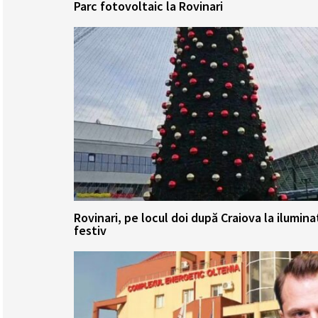
Parc fotovoltaic la Rovinari
Rovinari, pe locul doi după Craiova la ilumina
festiv