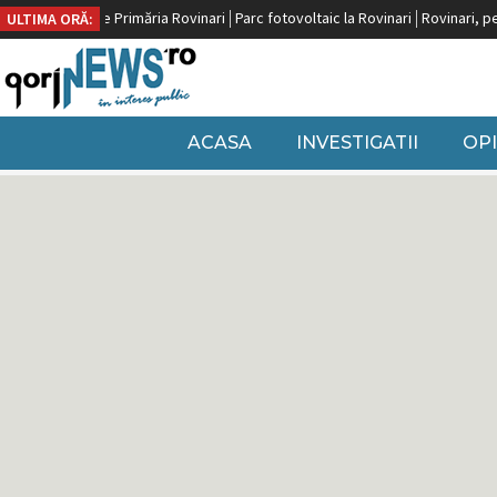
e Primăria Rovinari
Parc fotovoltaic la Rovinari
Rovinari, pe locul doi după 
ULTIMA ORĂ:
ACASA
INVESTIGATII
OPI