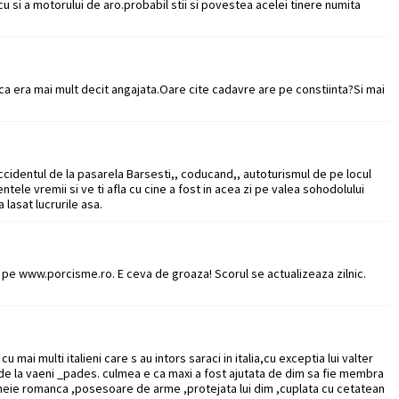
cu si a motorului de aro.probabil stii si povestea acelei tinere numita
 ca era mai mult decit angajata.Oare cite cadavre are pe constiinta?Si mai
cidentul de la pasarela Barsesti,, coducand,, autoturismul de pe locul
ntele vremii si ve ti afla cu cine a fost in acea zi pe valea sohodolului
 lasat lucrurile asa.
e pe www.porcisme.ro. E ceva de groaza! Scorul se actualizeaza zilnic.
 mai multi italieni care s au intors saraci in italia,cu exceptia lui valter
a de la vaeni _pades. culmea e ca maxi a fost ajutata de dim sa fie membra
femeie romanca ,posesoare de arme ,protejata lui dim ,cuplata cu cetatean