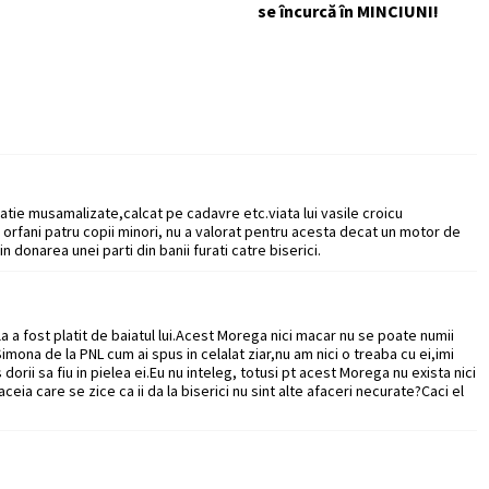
se încurcă în MINCIUNI!
ulatie musamalizate,calcat pe cadavre etc.viata lui vasile croicu
 orfani patru copii minori, nu a valorat pentru acesta decat un motor de
n donarea unei parti din banii furati catre biserici.
la a fost platit de baiatul lui.Acest Morega nici macar nu se poate numii
imona de la PNL cum ai spus in celalat ziar,nu am nici o treaba cu ei,imi
orii sa fiu in pielea ei.Eu nu inteleg, totusi pt acest Morega nu exista nici
ia care se zice ca ii da la biserici nu sint alte afaceri necurate?Caci el