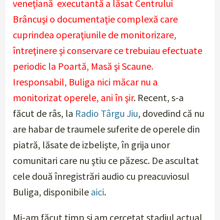
veneţiană executantă a lăsat Centrului
Brâncuşi o documentaţie complexă care
cuprindea operaţiunile de monitorizare,
întreţinere şi conservare ce trebuiau efectuate
periodic la Poartă, Masă şi Scaune.
Iresponsabil, Buliga nici măcar nu a
monitorizat operele, ani în şir
. Recent, s-a
făcut de râs, la
Radio Târgu Jiu
, dovedind că nu
are habar de traumele suferite de operele din
piatră, lăsate de izbelişte, în grija unor
comunitari care nu ştiu ce păzesc. De ascultat
cele două înregistrări audio cu preacuviosul
Buliga, disponibile
aici
.
Mi-am făcut timp şi am cercetat stadiul actual