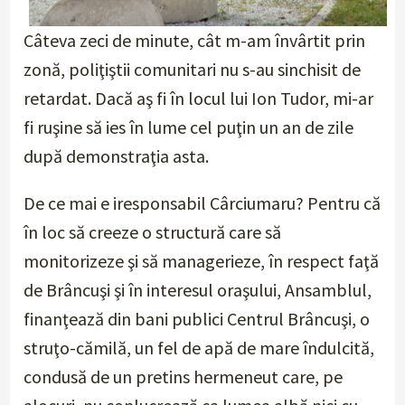
Câteva zeci de minute, cât m-am învârtit prin
zonă, poliţiştii comunitari nu s-au sinchisit de
retardat. Dacă aş fi în locul lui Ion Tudor, mi-ar
fi ruşine să ies în lume cel puţin un an de zile
după demonstraţia asta.
De ce mai e iresponsabil Cârciumaru? Pentru că
în loc să creeze o structură care să
monitorizeze şi să managerieze, în respect faţă
de Brâncuşi şi în interesul oraşului, Ansamblul,
finanţează din bani publici Centrul Brâncuşi, o
struţo-cămilă, un fel de apă de mare îndulcită,
condusă de un pretins hermeneut care, pe