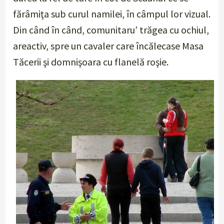
fărâmiţa sub curul namilei, în câmpul lor vizual.
Din când în când, comunitaru’ trăgea cu ochiul,
areactiv, spre un cavaler care încălecase Masa
Tăcerii şi domnişoara cu flanelă roşie.