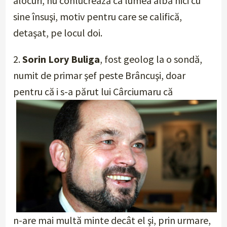
alocuri, nu conlucrează ca lumea albă nici cu
sine însuşi, motiv pentru care se califică,
detaşat, pe locul doi.
2.
Sorin Lory Buliga
, fost geolog la o sondă,
numit de primar şef peste Brâncuşi, doar
pentru că i s-a părut lui Cârciumaru că
n-are mai multă minte decât el şi, prin urmare,