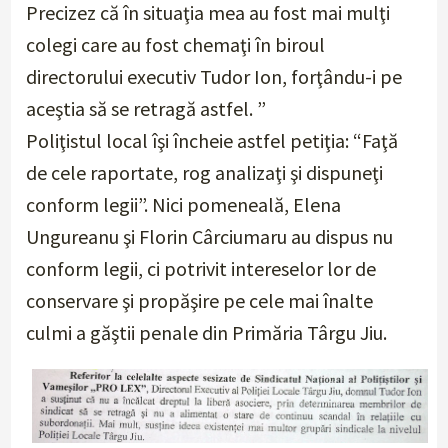
Precizez că în situaţia mea au fost mai mulţi
colegi care au fost chemaţi în biroul
directorului executiv Tudor Ion, forţându-i pe
aceştia să se retragă astfel. ”
Poliţistul local îşi încheie astfel petiţia: “Faţă
de cele raportate, rog analizaţi şi dispuneţi
conform legii”. Nici pomeneală, Elena
Ungureanu şi Florin Cârciumaru au dispus nu
conform legii, ci potrivit intereselor lor de
conservare şi propăşire pe cele mai înalte
culmi a găştii penale din Primăria Târgu Jiu.