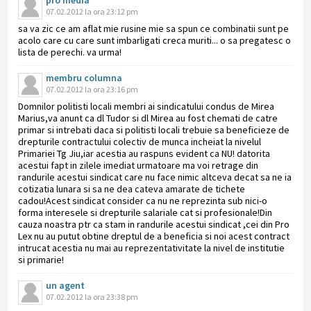
07.02.2012 la ora 23:12 pm
sa va zic ce am aflat mie rusine mie sa spun ce combinatii sunt pe
acolo care cu care sunt imbarligati creca muriti... o sa pregatesc o
lista de perechi. va urma!
membru columna
07.02.2012 la ora 23:16 pm
Domnilor politisti locali membri ai sindicatului condus de Mirea
Marius,va anunt ca dl Tudor si dl Mirea au fost chemati de catre
primar si intrebati daca si politisti locali trebuie sa beneficieze de
drepturile contractului colectiv de munca incheiat la nivelul
Primariei Tg Jiu,iar acestia au raspuns evident ca NU! datorita
acestui fapt in zilele imediat urmatoare ma voi retrage din
randurile acestui sindicat care nu face nimic altceva decat sa ne ia
cotizatia lunara si sa ne dea cateva amarate de tichete
cadou!Acest sindicat consider ca nu ne reprezinta sub nici-o
forma interesele si drepturile salariale cat si profesionale!Din
cauza noastra ptr ca stam in randurile acestui sindicat ,cei din Pro
Lex nu au putut obtine dreptul de a beneficia si noi acest contract
intrucat acestia nu mai au reprezentativitate la nivel de institutie
si primarie!
un agent
07.02.2012 la ora 23:38 pm