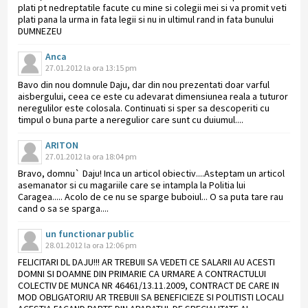
plati pt nedreptatile facute cu mine si colegii mei si va promit veti
plati pana la urma in fata legii si nu in ultimul rand in fata bunului
DUMNEZEU
Anca
27.01.2012 la ora 13:15 pm
Bavo din nou domnule Daju, dar din nou prezentati doar varful
aisbergului, ceea ce este cu adevarat dimensiunea reala a tuturor
neregulilor este colosala. Continuati si sper sa descoperiti cu
timpul o buna parte a neregulior care sunt cu duiumul....
ARITON
27.01.2012 la ora 18:04 pm
Bravo, domnu` Daju! Inca un articol obiectiv....Asteptam un articol
asemanator si cu magariile care se intampla la Politia lui
Caragea..... Acolo de ce nu se sparge buboiul... O sa puta tare rau
cand o sa se sparga....
un functionar public
28.01.2012 la ora 12:06 pm
FELICITARI DL DAJU!!! AR TREBUII SA VEDETI CE SALARII AU ACESTI
DOMNI SI DOAMNE DIN PRIMARIE CA URMARE A CONTRACTULUI
COLECTIV DE MUNCA NR 46461/13.11.2009, CONTRACT DE CARE IN
MOD OBLIGATORIU AR TREBUII SA BENEFICIEZE SI POLITISTI LOCALI