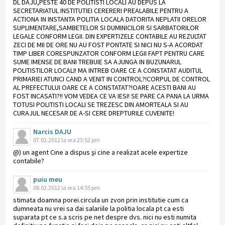
DL DAJU,PESTE 40 DE POLITISTI LOCALI AU DEPUS LA
SECRETARIATUL INSTITUTIEI CERERERI PREALABILE PENTRU A
ACTIONA IN INSTANTA POLITIA LOCALA DATORITA NEPLATII ORELOR
SUPLIMENTARE,SAMBETELOR SI DUMINICILOR SI SARBATORILOR
LEGALE CONFORM LEGII. DIN EXPERTIZELE CONTABILE AU REZULTAT
ZECI DE MII DE ORE NU AU FOST PONTATE SI NICI NU S-A ACORDAT
TIMP LIBER CORESPUNZATOR CONFORM LEGII FAPT PENTRU CARE
SUME IMENSE DE BANI TREBUIE SA AJUNGA IN BUZUNARUL
POLITISTILOR LOCALI! MA INTREB OARE CE A CONSTATAT AUDITUL
PRIMARIEI ATUNCI CAND A VENIT IN CONTROL?!CORPUL DE CONTROL
AL PREFECTULUI OARE CE A CONSTATAT?!OARE ACESTI BANI AU
FOST INCASATI?!! VOM VEDEA CE VA IESI! SE PARE CA PANA LA URMA
TOTUSI POLITISTI LOCALI SE TREZESC DIN AMORTEALA SI AU
CURAJUL NECESAR DE A-SI CERE DREPTURILE CUVENITE!
Narcis DAJU
07.02.2012 la ora 23:52 pm
@) un agent Cine a dispus şi cine a realizat acele expertize
contabile?
puiu meu
08.02.2012 la ora 14:55 pm
stimata doamna porei.circula un zvon prin institutie cum ca
dumneata nu vrei sa dai salariile la politia locala pt ca esti
suparata pt ce s.a scris pe net despre dvs. nici nu esti numita