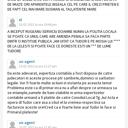
DE MULTE ORI APARENTELE INSEALA CEL PE CARE IL CREZI PRIETEN E
DE FAPT CEL MAI MARE DUSMAN AL TAU,ATENTIE MARE
el
10.02.2012 la ora 19:46 pm
A INCEPUT RUGEANU SERVICIU DOAMNE NUMAI LA POLITIA LOCALA
SE POATE CA UNUL CARE ARE AMENDA PENALA SA FACA PARTE
DINTR O INSTITUIE PUBLICA ,AM UITAT CA TUDOR E PE MOSIA LUI ****
DE LA LELESTI SI POATE FACE CE DORESTE ESTI UN *** DE LUME
TUDORE
un agent
10.02.2012 la ora 21:27 pm
Da este adevarat, expertiza contabila a fost dispusa de catre
judecatori in aceste procese ptr sambete,duminici si sarbatori
legale. Vor fi foarte multe actiuni in instanta pe aceasta tema!
Problema este ca dl primar inca nu a aflat despre ce urmeaza sa
se intample,sumele de bani stabilite in urma expertizelor
contabile urmand a fi platite de catre Consiliul Local Tg Jiu! Asta e
opera dl Tudor care asa a stiut el la vremea respectiva sa
factureze aceste ore!Cred ca e foarte bine asa! Tudor le face si
Primarul plateste!
un agent
10.02.2012 la ora 21:47 pm