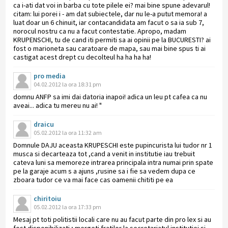
ca i-ati dat voi in barba cu tote pilele ei? mai bine spune adevarul!
citam: lui porei i - am dat subiectele, dar nu le-a putut memora! a
luat doar un 6 chinuit, iar contacandidata am facut o sa ia sub 7,
norocul nostru ca nu a facut contestatie. Apropo, madam
KRUPENSCHI, tu de cand iti permiti sa ai opinii pe la BUCURESTI? ai
fost o marioneta sau caratoare de mapa, sau mai bine spus ti ai
castigat acest drept cu decolteul ha ha ha ha!
pro media
04.02.2012 la ora 18:31 pm
domnu ANFP sa imi dai datoria inapoi! adica un leu pt cafea ca nu
aveai... adica tu mereu nu ai! "
draicu
05.02.2012 la ora 11:32 am
Domnule DAJU aceasta KRUPESCHI este pupincurista lui tudor nr 1
musca si decarteaza tot ,cand a venit in institutie iau trebuit
cateva luni sa memoreze intrarea principala intra numai prin spate
pe la garaje acum s a ajuns ,rusine sa i fie sa vedem dupa ce
zboara tudor ce va mai face cas oamenii chititi pe ea
chiritoiu
05.02.2012 la ora 17:33 pm
Mesaj pt toti politistii locali care nu au facut parte din pro lex si au
fost disponibilizati ; mergeti fratilor la secretariatul institutiei si