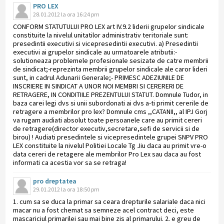
PRO LEX
28.01.2012 la ora 16:24 pm
CONFORM STATUTULUI PRO LEX art IV.9.2 liderii grupelor sindicale
constituite la nivelul unitatilor administrativ teritoriale sunt:
presedintii executivi si vicepresedintii executivi. a) Presedintii
executivi ai grupelor sindicale au urmatoarele atributii:-
solutioneaza problemele profesionale sesizate de catre membrii
de sindicat;-reprezinta membrii grupelor sindicale ale caror lideri
sunt, in cadrul Adunarii Generale;- PRIMESC ADEZIUNILE DE
INSCRIERE IN SINDICAT A UNOR NOI MEMBRI SI CERERERI DE
RETRAGERE, IN CONDITIILE PREZENTULUI STATUT. Domnule Tudor, in
baza carei legi dvs si unii subordonati ai dvs a-ti primit cererile de
retragere a membrilor pro lex? Domnule cms ,,CATANII,, al IPJ Gorj
va rugam audiati absolut toate persoanele care au primit cereri
de retragere(director executiv,secretare,sefi de servicii si de
birou) ! Audiati presedintele si vicepresedintele grupei SNPV PRO
LEX constituite la nivelul Politiei Locale Tg Jiu daca au primit vre-o
data cereri de retagere ale membrilor Pro Lex sau daca au fost
informati ca acestia vor sa se retraga!
pro dreptatea
29.01.2012 la ora 18:50 pm
1. cum sa se duca la primar sa ceara drepturile salariale daca nici
macar nu a fost chemat sa semneze acel contract deci, este
mascariciul primarilei sau mai bine zis al primarului. 2. e greu de