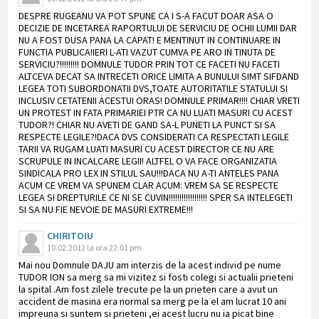
DESPRE RUGEANU VA POT SPUNE CA I S-A FACUT DOAR ASA O
DECIZIE DE INCETAREA RAPORTULUI DE SERVICIU DE OCHII LUMII DAR
NU A FOST DUSA PANA LA CAPAT! E MENTINUT IN CONTINUARE IN
FUNCTIA PUBLICA!IERI L-ATI VAZUT CUMVA PE ARO IN TINUTA DE
SERVICIU?!!!!!!!!! DOMNULE TUDOR PRIN TOT CE FACETI NU FACETI
ALTCEVA DECAT SA INTRECETI ORICE LIMITA A BUNULUI SIMT SIFDAND
LEGEA TOTI SUBORDONATII DVS,TOATE AUTORITATILE STATULUI SI
INCLUSIV CETATENII ACESTUI ORAS! DOMNULE PRIMAR!!!! CHIAR VRETI
UN PROTEST IN FATA PRIMARIEI PTR CA NU LUATI MASURI CU ACEST
TUDOR?! CHIAR NU AVETI DE GAND SA-L PUNETI LA PUNCT SI SA
RESPECTE LEGILE?!DACA DVS CONSIDERATI CA RESPECTATI LEGILE
TARII VA RUGAM LUATI MASURI CU ACEST DIRECTOR CE NU ARE
SCRUPULE IN INCALCARE LEGII! ALTFEL O VA FACE ORGANIZATIA
SINDICALA PRO LEX IN STILUL SAU!!!DACA NU A-TI ANTELES PANA
ACUM CE VREM VA SPUNEM CLAR ACUM: VREM SA SE RESPECTE
LEGEA SI DREPTURILE CE NI SE CUVIN!!!!!!!!!!!!!!!!!! SPER SA INTELEGETI
SI SA NU FIE NEVOIE DE MASURI EXTREME!!!
CHIRITOIU
10.02.2012 la ora 22:01 pm
Mai nou Domnule DAJU am interzis de la acest individ pe nume
TUDOR ION sa merg sa mi vizitez si fosti colegi si actualii prieteni
la spital .Am fost zilele trecute pe la un prieten care a avut un
accident de masina era normal sa merg pe la el am lucrat 10 ani
impreuna si suntem si prieteni ,ei acest lucru nu ia picat bine