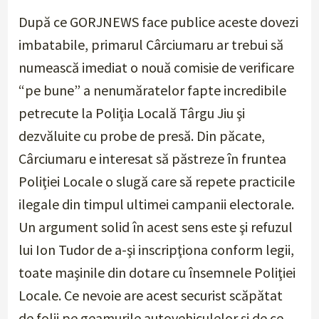
După ce GORJNEWS face publice aceste dovezi
imbatabile, primarul Cârciumaru ar trebui să
numească imediat o nouă comisie de verificare
“pe bune” a nenumăratelor fapte incredibile
petrecute la Poliţia Locală Târgu Jiu şi
dezvăluite cu probe de presă. Din păcate,
Cârciumaru e interesat să păstreze în fruntea
Poliţiei Locale o slugă care să repete practicile
ilegale din timpul ultimei campanii electorale.
Un argument solid în acest sens este şi refuzul
lui Ion Tudor de a-şi inscripţiona conform legii,
toate maşinile din dotare cu însemnele Poliţiei
Locale. Ce nevoie are acest securist scăpătat
de folii pe geamurile autovehiculelor şi de ce