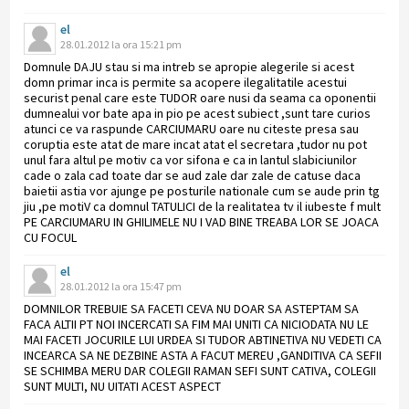
el
28.01.2012 la ora 15:21 pm
Domnule DAJU stau si ma intreb se apropie alegerile si acest
domn primar inca is permite sa acopere ilegalitatile acestui
securist penal care este TUDOR oare nusi da seama ca oponentii
dumnealui vor bate apa in pio pe acest subiect ,sunt tare curios
atunci ce va raspunde CARCIUMARU oare nu citeste presa sau
coruptia este atat de mare incat atat el secretara ,tudor nu pot
unul fara altul pe motiv ca vor sifona e ca in lantul slabiciunilor
cade o zala cad toate dar se aud zale dar zale de catuse daca
baietii astia vor ajunge pe posturile nationale cum se aude prin tg
jiu ,pe motiV ca domnul TATULICI de la realitatea tv il iubeste f mult
PE CARCIUMARU IN GHILIMELE NU I VAD BINE TREABA LOR SE JOACA
CU FOCUL
el
28.01.2012 la ora 15:47 pm
DOMNILOR TREBUIE SA FACETI CEVA NU DOAR SA ASTEPTAM SA
FACA ALTII PT NOI INCERCATI SA FIM MAI UNITI CA NICIODATA NU LE
MAI FACETI JOCURILE LUI URDEA SI TUDOR ABTINETIVA NU VEDETI CA
INCEARCA SA NE DEZBINE ASTA A FACUT MEREU ,GANDITIVA CA SEFII
SE SCHIMBA MERU DAR COLEGII RAMAN SEFI SUNT CATIVA, COLEGII
SUNT MULTI, NU UITATI ACEST ASPECT