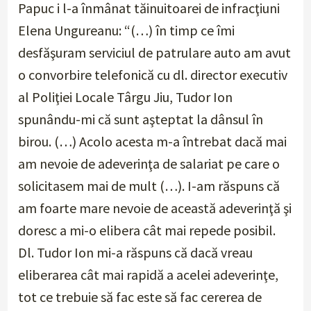
Papuc i l-a înmânat tăinuitoarei de infracţiuni
Elena Ungureanu: “(…) în timp ce îmi
desfăşuram serviciul de patrulare auto am avut
o convorbire telefonică cu dl. director executiv
al Poliţiei Locale Târgu Jiu, Tudor Ion
spunându-mi că sunt aşteptat la dânsul în
birou. (…) Acolo acesta m-a întrebat dacă mai
am nevoie de adeverinţa de salariat pe care o
solicitasem mai de mult (…). I-am răspuns că
am foarte mare nevoie de această adeverinţă şi
doresc a mi-o elibera cât mai repede posibil.
Dl. Tudor Ion mi-a răspuns că dacă vreau
eliberarea cât mai rapidă a acelei adeverinţe,
tot ce trebuie să fac este să fac cererea de