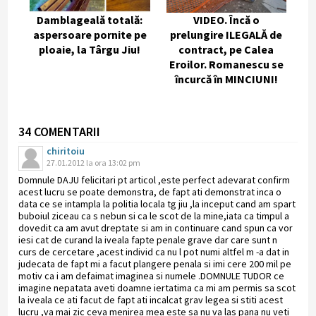
Damblageală totală:
VIDEO. Încă o
aspersoare pornite pe
prelungire ILEGALĂ de
ploaie, la Târgu Jiu!
contract, pe Calea
Eroilor. Romanescu se
încurcă în MINCIUNI!
34 COMENTARII
chiritoiu
27.01.2012 la ora 13:02 pm
Domnule DAJU felicitari pt articol ,este perfect adevarat confirm
acest lucru se poate demonstra, de fapt ati demonstrat inca o
data ce se intampla la politia locala tg jiu ,la inceput cand am spart
buboiul ziceau ca s nebun si ca le scot de la mine,iata ca timpul a
dovedit ca am avut dreptate si am in continuare cand spun ca vor
iesi cat de curand la iveala fapte penale grave dar care sunt n
curs de cercetare ,acest individ ca nu l pot numi altfel m -a dat in
judecata de fapt mi a facut plangere penala si imi cere 200 mil pe
motiv ca i am defaimat imaginea si numele .DOMNULE TUDOR ce
imagine nepatata aveti doamne iertatima ca mi am permis sa scot
la iveala ce ati facut de fapt ati incalcat grav legea si stiti acest
lucru ,va mai zic ceva menirea mea este sa nu va las pana nu veti