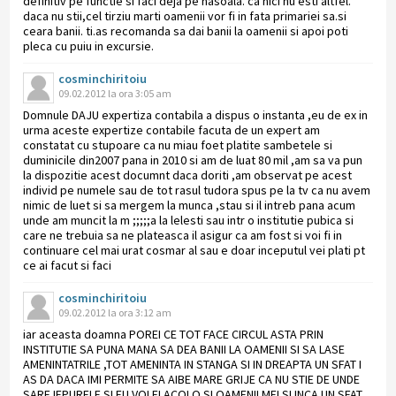
definitiv pe functie si faci deja pe nasoala. ca nici nu esti altfel.
daca nu stii,cel tirziu marti oamenii vor fi in fata primariei sa.si
ceara banii. ti.as recomanda sa dai banii la oamenii si apoi poti
pleca cu puiu in excursie.
cosminchiritoiu
09.02.2012 la ora 3:05 am
Domnule DAJU expertiza contabila a dispus o instanta ,eu de ex in
urma aceste expertize contabile facuta de un expert am
constatat cu stupoare ca nu miau foet platite sambetele si
duminicile din2007 pana in 2010 si am de luat 80 mil ,am sa va pun
la dispozitie acest documnt daca doriti ,am observat pe acest
individ pe numele sau de tot rasul tudora spus pe la tv ca nu avem
nimic de luet si sa mergem la munca ,stau si il intreb pana acum
unde am muncit la m ;;;;;a la lelesti sau intr o institutie pubica si
care ne trebuia sa ne plateasca il asigur ca am fost si voi fi in
continuare cel mai urat cosmar al sau e doar inceputul vei plati pt
ce ai facut si faci
cosminchiritoiu
09.02.2012 la ora 3:12 am
iar aceasta doamna POREI CE TOT FACE CIRCUL ASTA PRIN
INSTITUTIE SA PUNA MANA SA DEA BANII LA OAMENII SI SA LASE
AMENINTATRILE ,TOT AMENINTA IN STANGA SI IN DREAPTA UN SFAT I
AS DA DACA IMI PERMITE SA AIBE MARE GRIJE CA NU STIE DE UNDE
SARE IEPURELE SI EU VOI FI ACOLO SI OAMENII MEI SI INCA UN SFAT