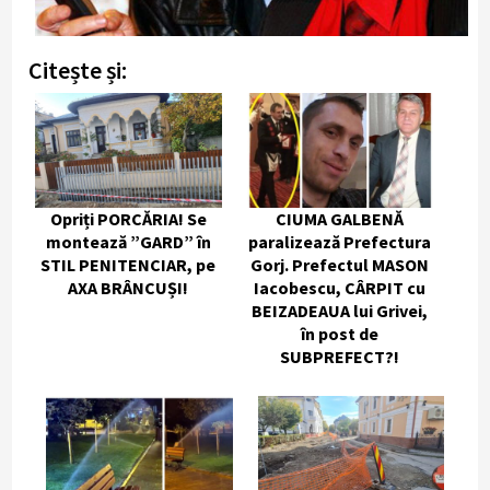
Citește și:
Opriți PORCĂRIA! Se
CIUMA GALBENĂ
montează ”GARD” în
paralizează Prefectura
STIL PENITENCIAR, pe
Gorj. Prefectul MASON
AXA BRÂNCUȘI!
Iacobescu, CÂRPIT cu
BEIZADEAUA lui Grivei,
în post de
SUBPREFECT?!