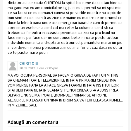
dictatorului ce cauta CHIRITOIU la spital bai nene daca stau bine sa
ma gandesc eu am domicilul pe tg jiu si nu ti permit sa mi spui mie
ce sa fac si ce nu comanzi cumva si pe vietile noastre nu ai pic de
bun simt e ca si cum ti-as zice de maine nu mai trece pe drumul ce
duce la lelesti pana unde ai sa mergi bai baiatule cum iti permiti sa
aperi interesele unui sindicat ma refer la columna cand sti ca
trebuie sa fi neutru in aceasta privinta si sa zici ca pro lexul nu
face nimic pai face dar ne sunt puse bete in roate peste tot bai
individule numai tu ai dreptate esti buricul pamantului mai ai un pic
si vei deveni nenea pensionarul in cel mai fericit caz daca nu sti tu
ce te paste mai e putin
CHIRITOIU
10.02.2012 la ora 22:05 pm
MA VOI OCUPA PERSONAL SA FACEM O GREVA DE FAPT UN MITING
SA CHEMAM TOATE TELEVIZIUNIILE IN FATA PRIMARIEI CREDETIMA
VOM MERGE PANA LA A FACE GREVA FOAMEI IN FATA INSTITUTILOR
STATULUI PANA NE IA IN SEAMA SI PE NOI CINEVA S -A AJUNS PREA
DEPARTE NU SE MAI POATE ,DOMNULE PRIMAR SE APROPIE
ALEGERILE NU LASATI UN NIMA IN DRUM SA VA TERFELEASCA NUMELE
IN MIZERIILE SALE
Adaugă un comentariu