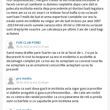
faceti cereri pt sambete si duminici neplatite dupa care dati in
judecata institutia exista deja precedente pt doritori luati legatura
cu mine am sa va zic exact ce trebuie facut bafta si nu va lasati
sunt bani f multi de luat in urma expertizei contabile vor iesi la
iveala sume incredibile eu singur am de luat inclusiv pe anul 2007
-2010 84 mil vechi sumele variaza intre 30 mil si 100 mil nu va lasati
sunt dreptyrile voastre ,se calculeaza pe ultimii 3 ani de cand bagi
actiunea
FUN CLUB POREI
06.02.2012 la ora 21:17 pm
Sarut mana dra!Ne pare foarte rau ca te-ai facut de c...t si pe la
Bucuresti! Ai vrut tu neaparat sa iesi in evidenta si acolo!Ne-ai
dezamagit complet ptr ca noi aici te asteptam cu covorul rosu! Nu
ne asteptam sa iei urmatorul concurs!Ne asteptam sa nu te
prezinti!
pro media
06.02.2012 la ora 23:34 pm
pun pariu ca sunt doua gasti in institutia asta sigur gasca prostilor
si slabilor pregatiti si gasca profesionistilor.... din cate am vorbit
eu cu cineva din randul prostilor ca cica panarama de reli si preda
sunt cu barfele si cu sapaturile prin institutia asta.
pro media