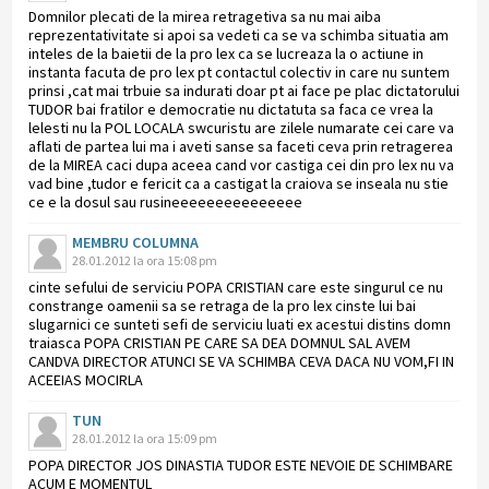
Domnilor plecati de la mirea retragetiva sa nu mai aiba
reprezentativitate si apoi sa vedeti ca se va schimba situatia am
inteles de la baietii de la pro lex ca se lucreaza la o actiune in
instanta facuta de pro lex pt contactul colectiv in care nu suntem
prinsi ,cat mai trbuie sa indurati doar pt ai face pe plac dictatorului
TUDOR bai fratilor e democratie nu dictatuta sa faca ce vrea la
lelesti nu la POL LOCALA swcuristu are zilele numarate cei care va
aflati de partea lui ma i aveti sanse sa faceti ceva prin retragerea
de la MIREA caci dupa aceea cand vor castiga cei din pro lex nu va
vad bine ,tudor e fericit ca a castigat la craiova se inseala nu stie
ce e la dosul sau rusineeeeeeeeeeeeeee
MEMBRU COLUMNA
28.01.2012 la ora 15:08 pm
cinte sefului de serviciu POPA CRISTIAN care este singurul ce nu
constrange oamenii sa se retraga de la pro lex cinste lui bai
slugarnici ce sunteti sefi de serviciu luati ex acestui distins domn
traiasca POPA CRISTIAN PE CARE SA DEA DOMNUL SAL AVEM
CANDVA DIRECTOR ATUNCI SE VA SCHIMBA CEVA DACA NU VOM,FI IN
ACEEIAS MOCIRLA
TUN
28.01.2012 la ora 15:09 pm
POPA DIRECTOR JOS DINASTIA TUDOR ESTE NEVOIE DE SCHIMBARE
ACUM E MOMENTUL