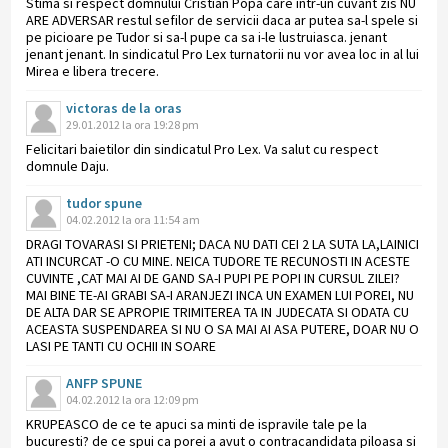
Stima si respect domnului Cristian Popa care intr-un cuvant zis NU
ARE ADVERSAR restul sefilor de servicii daca ar putea sa-l spele si
pe picioare pe Tudor si sa-l pupe ca sa i-le lustruiasca. jenant
jenant jenant. In sindicatul Pro Lex turnatorii nu vor avea loc in al lui
Mirea e libera trecere.
victoras de la oras
29.01.2012 la ora 19:28 pm
Felicitari baietilor din sindicatul Pro Lex. Va salut cu respect
domnule Daju.
tudor spune
04.02.2012 la ora 11:54 am
DRAGI TOVARASI SI PRIETENI; DACA NU DATI CEI 2 LA SUTA LA,LAINICI
ATI INCURCAT -O CU MINE. NEICA TUDORE TE RECUNOSTI IN ACESTE
CUVINTE ,CAT MAI AI DE GAND SA-I PUPI PE POPI IN CURSUL ZILEI?
MAI BINE TE-AI GRABI SA-I ARANJEZI INCA UN EXAMEN LUI POREI, NU
DE ALTA DAR SE APROPIE TRIMITEREA TA IN JUDECATA SI ODATA CU
ACEASTA SUSPENDAREA SI NU O SA MAI AI ASA PUTERE, DOAR NU O
LASI PE TANTI CU OCHII IN SOARE
ANFP SPUNE
04.02.2012 la ora 12:09 pm
KRUPEASCO de ce te apuci sa minti de ispravile tale pe la
bucuresti? de ce spui ca porei a avut o contracandidata piloasa si