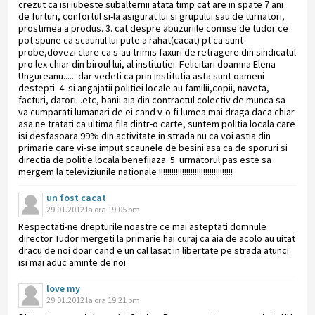
crezut ca isi iubeste subalternii atata timp cat are in spate 7 ani
de furturi, confortul si-la asigurat lui si grupului sau de turnatori,
prostimea a produs. 3. cat despre abuzuriile comise de tudor ce
pot spune ca scaunul lui pute a rahat(cacat) pt ca sunt
probe,dovezi clare ca s-au trimis faxuri de retragere din sindicatul
pro lex chiar din biroul lui, al institutiei. Felicitari doamna Elena
Ungureanu.......dar vedeti ca prin institutia asta sunt oameni
destepti. 4. si angajatii politiei locale au familii,copii, naveta,
facturi, datori...etc, banii aia din contractul colectiv de munca sa
va cumparati lumanari de ei cand v-o fi lumea mai draga daca chiar
asa ne tratati ca ultima fila dintr-o carte, suntem politia locala care
isi desfasoara 99% din activitate in strada nu ca voi astia din
primarie care vi-se imput scaunele de besini asa ca de sporuri si
directia de politie locala benefiiaza. 5. urmatorul pas este sa
mergem la televiziunile nationale !!!!!!!!!!!!!!!!!!!!!!!!!!!!!!!!!!!
un fost cacat
29.01.2012 la ora 19:05 pm
Respectati-ne drepturile noastre ce mai asteptati domnule
director Tudor mergeti la primarie hai curaj ca aia de acolo au uitat
dracu de noi doar cand e un cal lasat in libertate pe strada atunci
isi mai aduc aminte de noi
love my
29.01.2012 la ora 19:21 pm