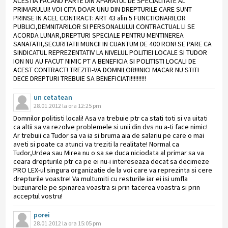
ACESTIA FACAND PARTE DIN APARATUL DE SPECIALITATE AL
PRIMARULUI! VOI CITA DOAR UNU DIN DREPTURILE CARE SUNT
PRINSE IN ACEL CONTRACT: ART 43 alin 5 FUNCTIONARILOR
PUBLICI,DEMNITARILOR SI PERSONALULUI CONTRACTUAL LI SE
ACORDA LUNAR,DREPTURI SPECIALE PENTRU MENTINEREA
SANATATII,SECURITATII MUNCII IN CUANTUM DE 400 RON! SE PARE CA
SINDICATUL REPREZENTATIV LA NIVELUL POLITIEI LOCALE SI TUDOR
ION NU AU FACUT NIMIC PT A BENEFICIA SI POLITISTI LOCALI DE
ACEST CONTRACT! TREZITI-VA DOMNILOR!!!NICI MACAR NU STITI
DECE DREPTURI TREBUIE SA BENEFICIATI!!!!!!!!!!
un cetatean
28.01.2012 la ora 12:25 pm
Domnilor politisti locali! Asa va trebuie ptr ca stati toti si va uitati
ca altii sa va rezolve problemele si unii din dvs nu a-ti face nimic!
Ar trebuii ca Tudor sa va ia si bruma aia de salariu pe care o mai
aveti si poate ca atunci va treziti la realitate! Normal ca
Tudor,Urdea sau Mirea nu o sa se duca niciodata al primar sa va
ceara drepturile ptr ca pe ei nu-i intereseaza decat sa decimeze
PRO LEX-ul singura organizatie de la voi care va reprezinta si cere
drepturile voastre! Va multumiti cu resturile iar ei isi umfla
buzunarele pe spinarea voastra si prin tacerea voastra si prin
acceptul vostru!
porei
28.01.2012 la ora 15:05 pm