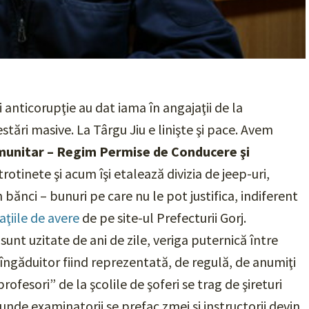
i anticorupţie au dat iama în angajaţii de la
estări masive. La Târgu Jiu e linişte şi pace. Avem
omunitar – Regim Permise de Conducere şi
trotinete şi acum îşi etalează divizia de jeep-uri,
 bănci – bunuri pe care nu le pot justifica, indiferent
aţiile de avere
de pe site-ul Prefecturii Gorj.
i sunt uzitate de ani de zile, veriga puternică între
îngăduitor fiind reprezentată, de regulă, de anumiţi
„profesori” de la şcolile de şoferi se trag de şireturi
 unde examinatorii se prefac zmei şi instructorii devin