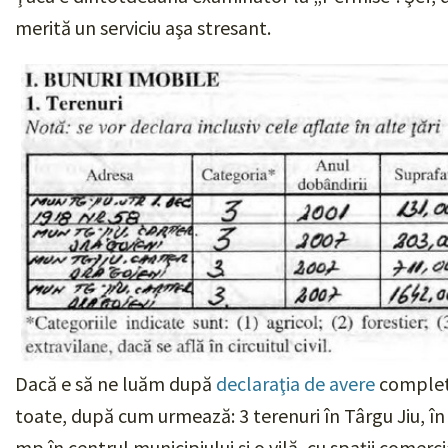
merită un serviciu aşa stresant.
Dacă e să ne luăm după
declaraţia de avere
completa
toate, după cum urmează: 3 terenuri în Târgu Jiu, 
mp în centrul municipiului şi o vilă, cu spaţii comerci