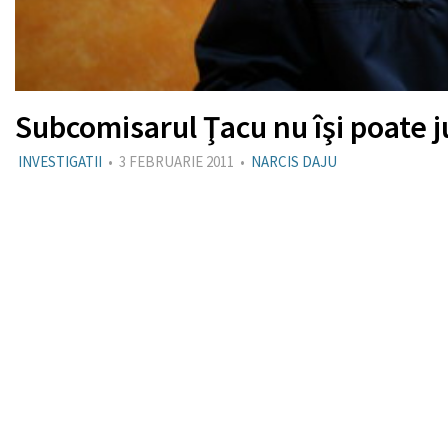
Subcomisarul Ţacu nu îşi poate j
INVESTIGATII
•
3 FEBRUARIE 2011
•
NARCIS DAJU