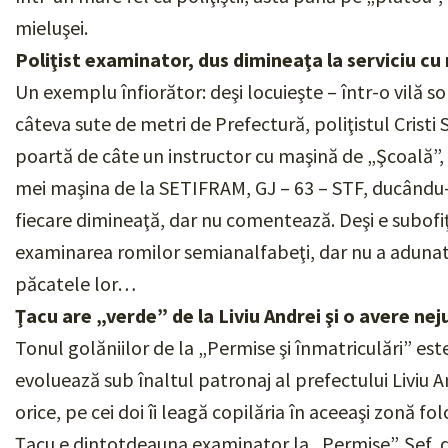
mieluşei.
Poliţist examinator, dus dimineaţa la serviciu c
Un exemplu înfiorător: deşi locuieşte – într-o vilă 
câteva sute de metri de Prefectură, poliţistul Cristi
poartă de câte un instructor cu maşină de „Şcoală”, c
mei maşina de la SETIFRAM, GJ – 63 – STF, ducându-l, p
fiecare dimineaţă, dar nu comentează. Deşi e subofiţe
examinarea romilor semianalfabeţi, dar nu a adunat de
păcatele lor…
Ţacu are „verde” de la Liviu Andrei şi o avere nej
Tonul golăniilor de la „Permise şi înmatriculări” este
evoluează sub înaltul patronaj al prefectului Liviu 
orice, pe cei doi îi leagă copilăria în aceeaşi zonă f
Ţacu e dintotdeauna examinator la „Permise”. Şef, do