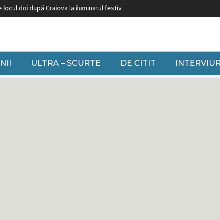
 la iluminatul festiv
Burduja: ”Nu putem să închidem grupuri pe cărbune făr
NII
ULTRA – SCURTE
DE CITIT
INTERVIUR