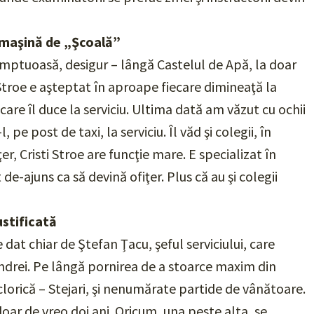
u maşină de „Şcoală”
somptuoasă, desigur – lângă Castelul de Apă, la doar
 Stroe e aşteptat în aproape fiecare dimineaţă la
are îl duce la serviciu. Ultima dată am văzut cu ochii
e post de taxi, la serviciu. Îl văd şi colegii, în
r, Cristi Stroe are funcţie mare. E specializat în
-ajuns ca să devină ofiţer. Plus că au şi colegii
ustificată
 dat chiar de Ştefan Ţacu, şeful serviciului, care
Andrei. Pe lângă pornirea de a stoarce maxim din
olclorică – Stejari, şi nenumărate partide de vânătoare.
ar de vreo doi ani. Oricum, una peste alta, se