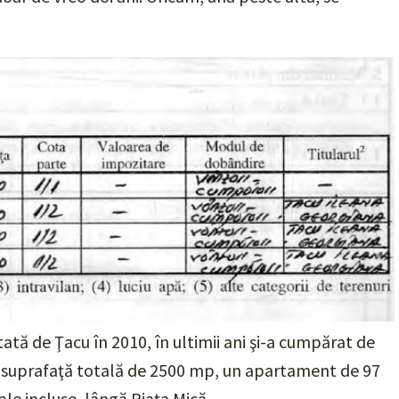
tă de Ţacu în 2010, în ultimii ani şi-a cumpărat de
în suprafaţă totală de 2500 mp, un apartament de 97
ale incluse, lângă Piaţa Mică.