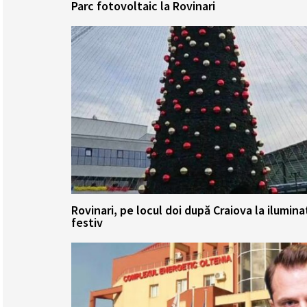
Parc fotovoltaic la Rovinari
Rovinari, pe locul doi după Craiova la ilumina
festiv