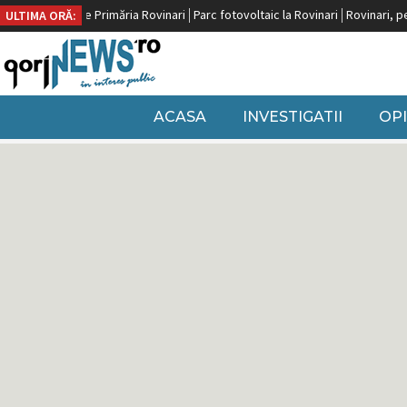
ăria Rovinari
Parc fotovoltaic la Rovinari
Rovinari, pe locul doi după Craiova
ULTIMA ORĂ:
ACASA
INVESTIGATII
OPI