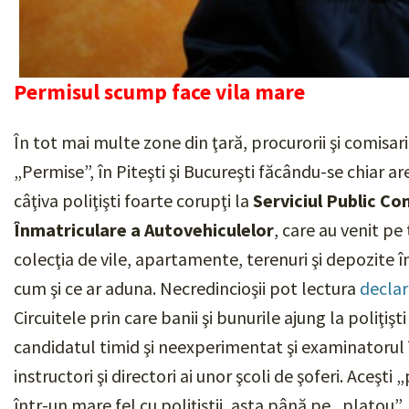
Permisul scump face vila mare
În tot mai multe zone din ţară, procurorii şi comisari
„Permise”, în Piteşti şi Bucureşti făcându-se chiar ar
câţiva poliţişti foarte corupţi la
Serviciul Public C
Înmatriculare a Autovehiculelor
, care au venit pe 
colecţia de vile, apartamente, terenuri şi depozite în
cum şi ce ar aduna. Necredincioşii pot lectura
declar
Circuitele prin care banii şi bunurile ajung la poliţişt
candidatul timid şi neexperimentat şi examinatorul 
instructori şi directori ai unor şcoli de şoferi. Aceşti 
într-un mare fel cu poliţiştii, asta până pe „platou”,