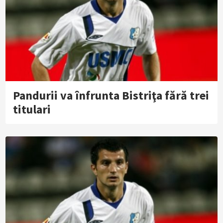
Pandurii va înfrunta Bistriţa fără trei
titulari