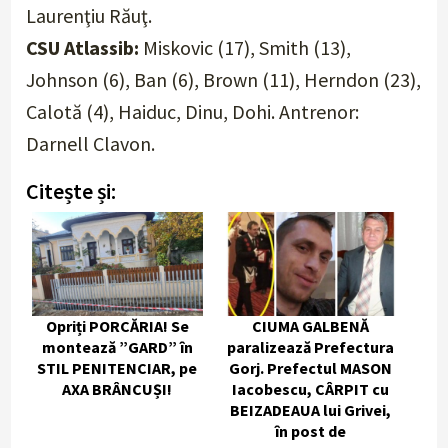
Laurenţiu Răuţ.
CSU Atlassib:
Miskovic (17), Smith (13),
Johnson (6), Ban (6), Brown (11), Herndon (23),
Calotă (4), Haiduc, Dinu, Dohi. Antrenor:
Darnell Clavon.
Citește și:
Opriți PORCĂRIA! Se
CIUMA GALBENĂ
montează ”GARD” în
paralizează Prefectura
STIL PENITENCIAR, pe
Gorj. Prefectul MASON
AXA BRÂNCUȘI!
Iacobescu, CÂRPIT cu
BEIZADEAUA lui Grivei,
în post de