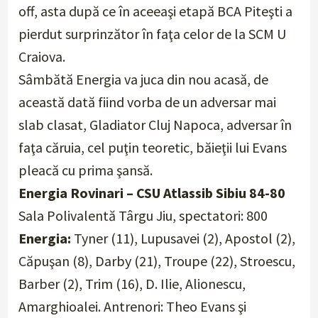
off, asta după ce în aceeaşi etapă BCA Piteşti a
pierdut surprinzător în faţa celor de la SCM U
Craiova.
Sâmbătă Energia va juca din nou acasă, de
această dată fiind vorba de un adversar mai
slab clasat, Gladiator Cluj Napoca, adversar în
faţa căruia, cel puţin teoretic, băieţii lui Evans
pleacă cu prima şansă.
Energia Rovinari – CSU Atlassib Sibiu 84-80
Sala Polivalentă Târgu Jiu, spectatori: 800
Energia:
Tyner (11), Lupusavei (2), Apostol (2),
Căpuşan (8), Darby (21), Troupe (22), Stroescu,
Barber (2), Trim (16), D. Ilie, Alionescu,
Amarghioalei. Antrenori: Theo Evans şi