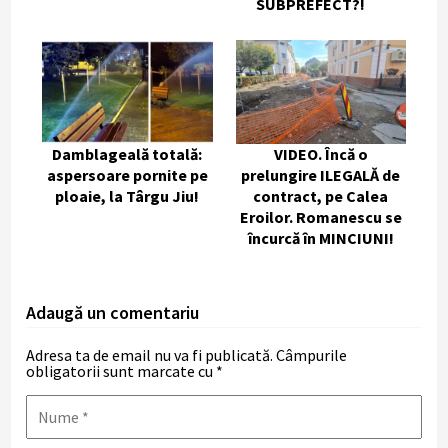
SUBPREFECT?!
Damblageală totală:
VIDEO. Încă o
aspersoare pornite pe
prelungire ILEGALĂ de
ploaie, la Târgu Jiu!
contract, pe Calea
Eroilor. Romanescu se
încurcă în MINCIUNI!
Adaugă un comentariu
Adresa ta de email nu va fi publicată.
Câmpurile
obligatorii sunt marcate cu
*