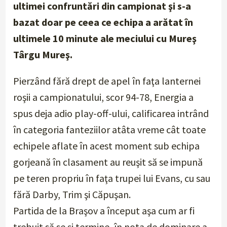
ultimei confruntări din campionat şi s-a
bazat doar pe ceea ce echipa a arătat în
ultimele 10 minute ale meciului cu Mureş
Târgu Mureş.
Pierzând fără drept de apel în faţa lanternei
roşii a campionatului, scor 94-78, Energia a
spus deja adio play-off-ului, calificarea intrând
în categoria fanteziilor atâta vreme cât toate
echipele aflate în acest moment sub echipa
gorjeană în clasament au reuşit să se impună
pe teren propriu în faţa trupei lui Evans, cu sau
fără Darby, Trim şi Căpuşan.
Partida de la Braşov a început aşa cum ar fi
trebuit să se şi termine, în nota de dominare a