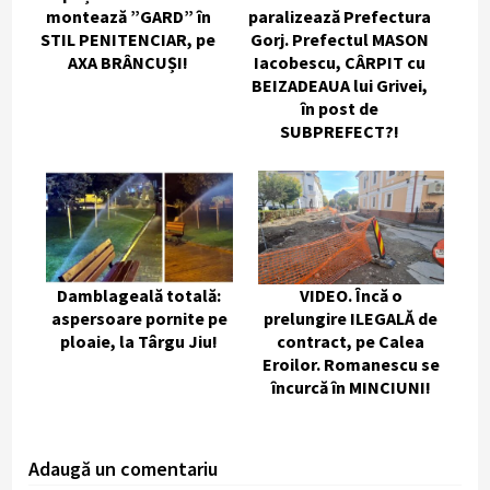
montează ”GARD” în
paralizează Prefectura
STIL PENITENCIAR, pe
Gorj. Prefectul MASON
AXA BRÂNCUȘI!
Iacobescu, CÂRPIT cu
BEIZADEAUA lui Grivei,
în post de
SUBPREFECT?!
Damblageală totală:
VIDEO. Încă o
aspersoare pornite pe
prelungire ILEGALĂ de
ploaie, la Târgu Jiu!
contract, pe Calea
Eroilor. Romanescu se
încurcă în MINCIUNI!
Adaugă un comentariu