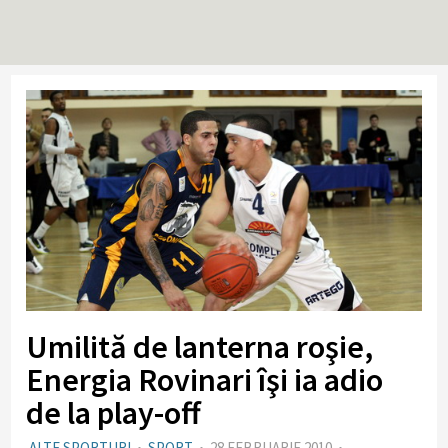
Umilită de lanterna roşie,
Energia Rovinari îşi ia adio
de la play-off
ALTE SPORTURI
•
SPORT
•
28 FEBRUARIE 2010
•