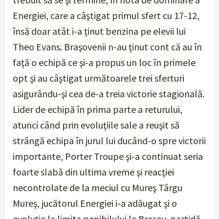
Energiei, care a câştigat primul sfert cu 17-12,
însă doar atât i-a ţinut benzina pe elevii lui
Theo Evans. Braşovenii n-au ţinut cont că au în
faţă o echipă ce şi-a propus un loc în primele
opt şi au câştigat următoarele trei sferturi
asigurându-şi cea de-a treia victorie stagională.
Lider de echipă în prima parte a returului,
atunci când prin evoluţiile sale a reuşit să
strângă echipa în jurul lui ducând-o spre victorii
importante, Porter Troupe şi-a continuat seria
foarte slabă din ultima vreme şi reacţiei
necontrolate de la meciul cu Mureş Târgu
Mureş, jucătorul Energiei i-a adăugat şi o
evoluţie la limita penibilului la Braşov, partidă