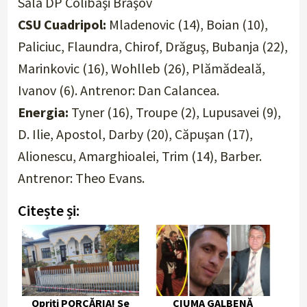
Sala DP Colibaşi Braşov
CSU Cuadripol:
Mladenovic (14), Boian (10),
Paliciuc, Flaundra, Chirof, Drăguş, Bubanja (22),
Marinkovic (16), Wohlleb (26), Plămădeală,
Ivanov (6). Antrenor: Dan Calancea.
Energia:
Tyner (16), Troupe (2), Lupusavei (9),
D. Ilie, Apostol, Darby (20), Căpuşan (17),
Alionescu, Amarghioalei, Trim (14), Barber.
Antrenor: Theo Evans.
Citește și:
Opriți PORCĂRIA! Se
CIUMA GALBENĂ