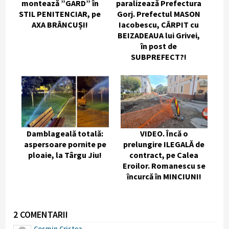
montează ”GARD” în
paralizează Prefectura
STIL PENITENCIAR, pe
Gorj. Prefectul MASON
AXA BRÂNCUȘI!
Iacobescu, CÂRPIT cu
BEIZADEAUA lui Grivei,
în post de
SUBPREFECT?!
Damblageală totală:
VIDEO. Încă o
aspersoare pornite pe
prelungire ILEGALĂ de
ploaie, la Târgu Jiu!
contract, pe Calea
Eroilor. Romanescu se
încurcă în MINCIUNI!
2 COMENTARII
Cosmin Cristea