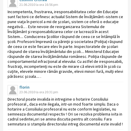
21.06.2010 la ora 16:56 pm
Incompetenta, frustrarea, iresponsabilitatea celor din Educaţie
sunt factorii ce definesc actualul Sistem de Învăţământ--sistem ce
pune viaţa în pericol a mii de şcolari, sistem ce oferă o educaţie
negativă... . Este nevoie de reorganizarea Sistemului de
Învăţământ şi responsabilizarea celor ce lucrează în acest
Sistem.... Conducerea Şcolilor răspund de ceea ce se întâmplă în
şcoli. Profesorii împreună cu părinţii şi societatea (Poliţia) răspund
de ceea ce este fiecare elev în parte. Inspectoratele de şcolari
răspund de starea învăţământului din şcoli.... Ministerul Educaţiei
răspunde de starea învăţământului românesc. Poliţia răspunde de
comportamentul infracţional al elevului. Cu astfel de iresponsabili,
frustraţi, incompetenţi nu este de mirare că elevii intră în şcoli cu
cuţite, elevele minore rămân gravide, elevii minori fură, mulţi elevi
părăsesc şcoala.... .
florin
23.06.2010 la ora 20:31 pm
Directorul poate invalida in intregime o hotarire Consiliului
profesoral , daca este ilegala, intr-un mod foarte simplu. Daca o
hotarire a Consiliului profesoral nu este conform legislatiei, nu
semneaza documentul respectiv ! Ori se rezolva problema ivita in
cadrul sedintei,ori se amina discutia pentru alt consiliu. Fara
semnatura si stampila directorului intreg documentul este invalid !