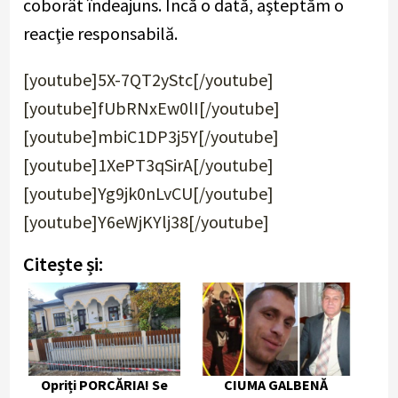
coborât îndeajuns. Încă o dată, aşteptăm o
reacţie responsabilă.
[youtube]5X-7QT2yStc[/youtube]
[youtube]fUbRNxEw0lI[/youtube]
[youtube]mbiC1DP3j5Y[/youtube]
[youtube]1XePT3qSirA[/youtube]
[youtube]Yg9jk0nLvCU[/youtube]
[youtube]Y6eWjKYlj38[/youtube]
Citește și:
Opriți PORCĂRIA! Se
CIUMA GALBENĂ