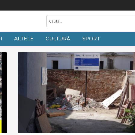
rupuri pe cărbune fără să punem altceva în loc”
Liberalii gorjeni, alături de
I
ALTELE
CULTURĂ
SPORT