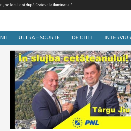
locul doi după Craiova la iluminatul festiv
Burduja: ”Nu putem să închidem g
NII
ULTRA – SCURTE
DE CITIT
INTERVIUR