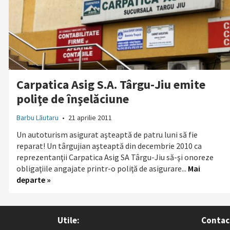
Carpatica Asig S.A. Târgu-Jiu emite
poliţe de înşelăciune
Barbu Lăutaru
•
21 aprilie 2011
Un autoturism asigurat aşteaptă de patru luni să fie
reparat! Un târgujian aşteaptă din decembrie 2010 ca
reprezentanţii Carpatica Asig SA Târgu-Jiu să-şi onoreze
obligaţiile angajate printr-o poliţă de asigurare...
Mai
departe »
Utile:
Contac