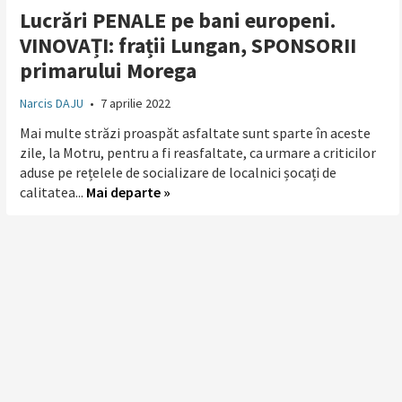
Lucrări PENALE pe bani europeni.
VINOVAȚI: frații Lungan, SPONSORII
primarului Morega
Narcis DAJU
•
7 aprilie 2022
Mai multe străzi proaspăt asfaltate sunt sparte în aceste
zile, la Motru, pentru a fi reasfaltate, ca urmare a criticilor
aduse pe rețelele de socializare de localnici șocați de
calitatea...
Mai departe »