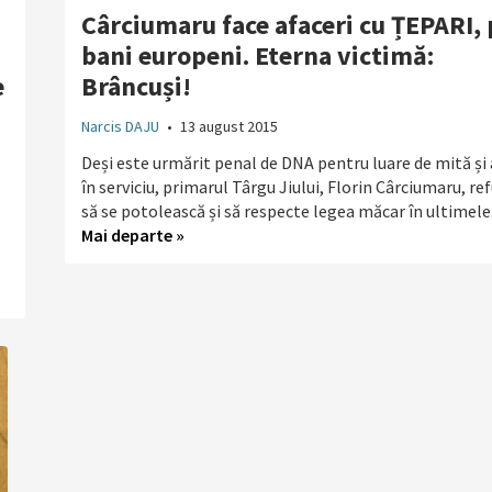
Cârciumaru face afaceri cu ȚEPARI, 
bani europeni. Eterna victimă:
e
Brâncuși!
Narcis DAJU
•
13 august 2015
Deși este urmărit penal de DNA pentru luare de mită și
în serviciu, primarul Târgu Jiului, Florin Cârciumaru, re
să se potolească și să respecte legea măcar în ultimele.
Mai departe »