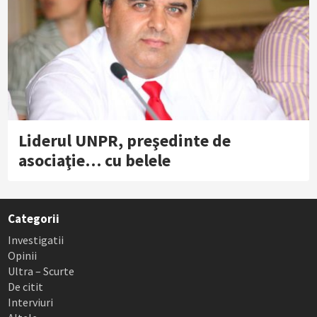
Liderul UNPR, preşedinte de
asociaţie… cu belele
Categorii
Investigatii
Opinii
Ultra – Scurte
De citit
Interviuri