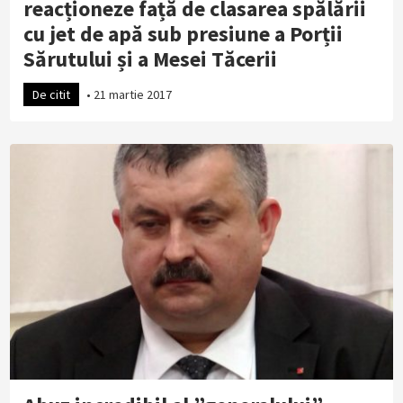
reacționeze față de clasarea spălării
cu jet de apă sub presiune a Porții
Sărutului și a Mesei Tăcerii
De citit
•
21 martie 2017