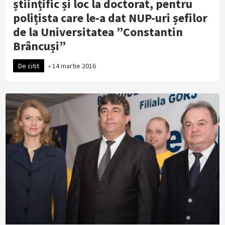
științific și loc la doctorat, pentru
polițista care le-a dat NUP-uri șefilor
de la Universitatea ”Constantin
Brâncuși”
De citit
•
14 martie 2016