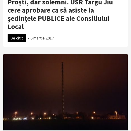
Proști, dar solemni. USR Târgu Jiu
cere aprobare ca să asiste la
ședințele PUBLICE ale Consiliului
Local
De citit
•
6 martie 2017