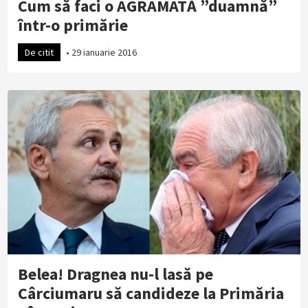
Cum să faci o AGRAMATĂ ”duamnă”
într-o primărie
De citit
•
29 ianuarie 2016
Belea! Dragnea nu-l lasă pe
Cârciumaru să candideze la Primăria