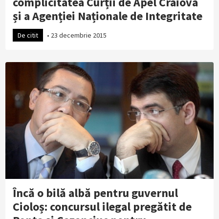
complicitatea Curții de Apel Craiova
și a Agenției Naționale de Integritate
De citit
•
23 decembrie 2015
Încă o bilă albă pentru guvernul
Cioloș: concursul ilegal pregătit de