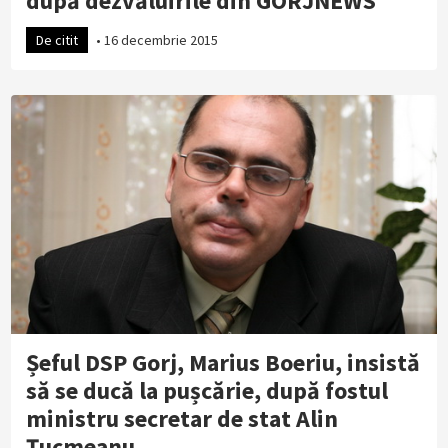
după dezvăluirile din GORJNEWS
De citit
•
16 decembrie 2015
Șeful DSP Gorj, Marius Boeriu, insistă
să se ducă la pușcărie, după fostul
ministru secretar de stat Alin
Țucmeanu