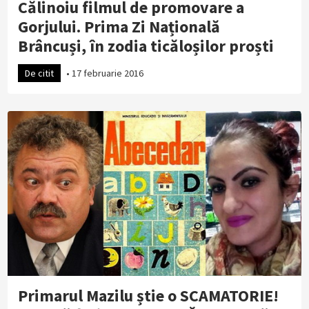
Călinoiu filmul de promovare a
Gorjului. Prima Zi Națională
Brâncuși, în zodia ticăloșilor proști
De citit
•
17 februarie 2016
Primarul Mazilu știe o SCAMATORIE!