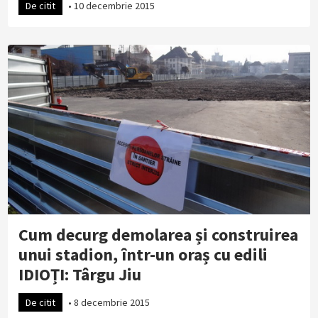
De citit
•
10 decembrie 2015
Cum decurg demolarea și construirea
unui stadion, într-un oraș cu edili
IDIOȚI: Târgu Jiu
De citit
•
8 decembrie 2015