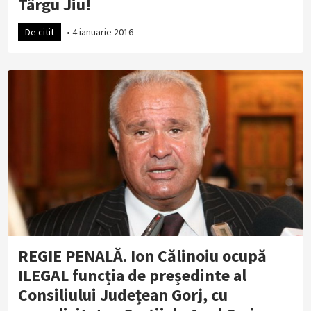
Târgu Jiu!
De citit
•
4 ianuarie 2016
REGIE PENALĂ. Ion Călinoiu ocupă
ILEGAL funcția de președinte al
Consiliului Județean Gorj, cu