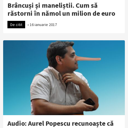
Brâncuși și maneliștii. Cum să
răstorni în nămol un milion de euro
De citit
•
16 ianuarie 2017
Audio: Aurel Popescu recunoaște că