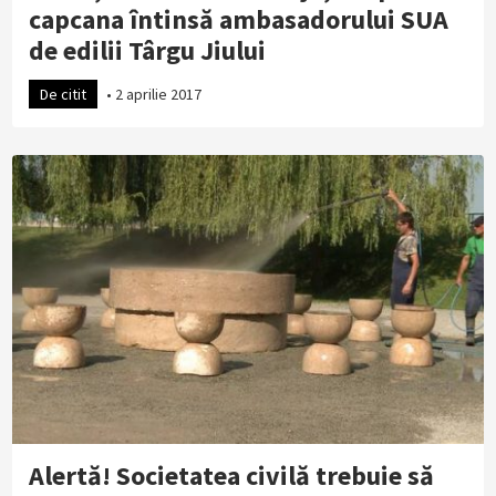
capcana întinsă ambasadorului SUA
de edilii Târgu Jiului
De citit
•
2 aprilie 2017
Alertă! Societatea civilă trebuie să