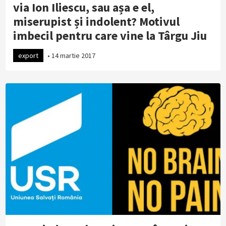
via Ion Iliescu, sau așa e el,
miserupist și indolent? Motivul
imbecil pentru care vine la Târgu Jiu
export
•
14 martie 2017