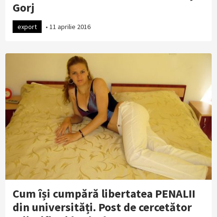
Gorj
export
•
11 aprilie 2016
Cum își cumpără libertatea PENALII
din universități. Post de cercetător