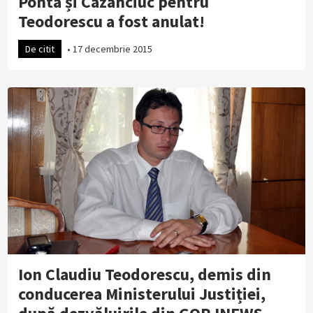
Ponta și Cazanciuc pentru
Teodorescu a fost anulat!
De citit
•
17 decembrie 2015
Ion Claudiu Teodorescu, demis din
conducerea Ministerului Justiției,