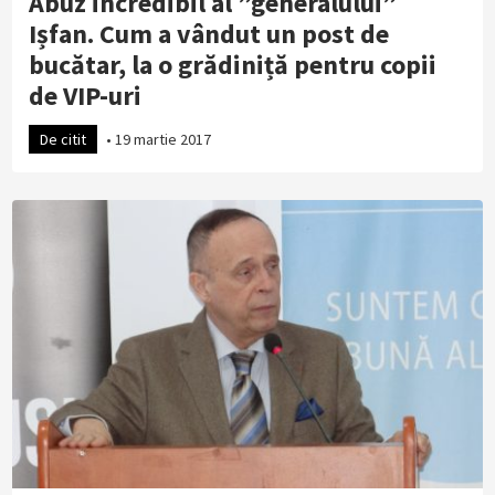
Abuz incredibil al ”generalului”
Ișfan. Cum a vândut un post de
bucătar, la o grădiniță pentru copii
de VIP-uri
De citit
•
19 martie 2017