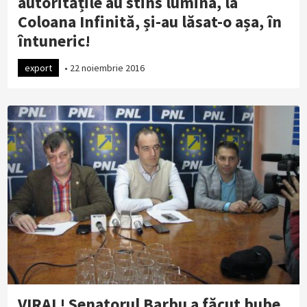
autoritățile au stins lumina, la
Coloana Infinită, și-au lăsat-o așa, în
întuneric!
export
•
22 noiembrie 2016
VIRAL! Senatorul Barbu a făcut bube