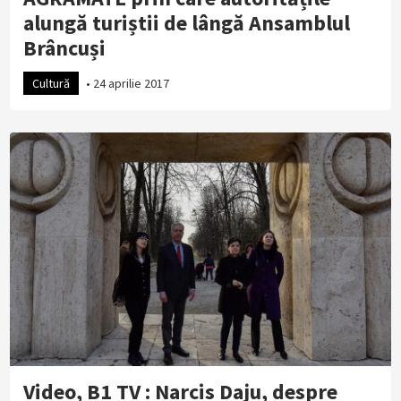
alungă turiștii de lângă Ansamblul
Brâncuși
Cultură
•
24 aprilie 2017
Video, B1 TV : Narcis Daju, despre