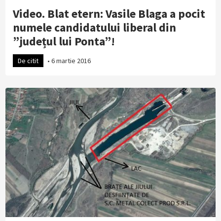
Video. Blat etern: Vasile Blaga a pocit
numele candidatului liberal din
”județul lui Ponta”!
De citit
•
6 martie 2016