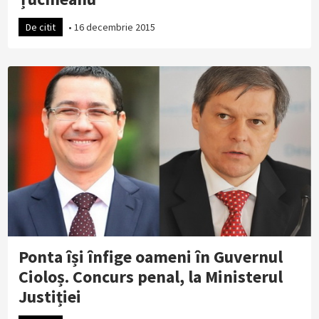
De citit
•
16 decembrie 2015
Ponta își înfige oameni în Guvernul
Cioloș. Concurs penal, la Ministerul
Justiției