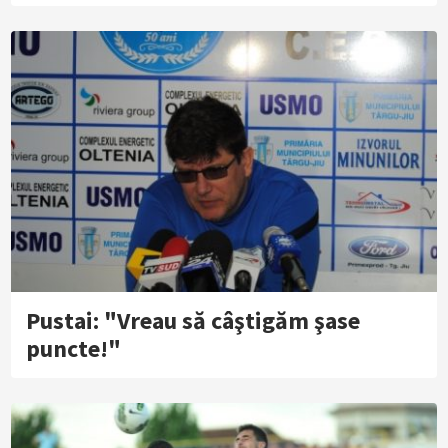
Pustai: "Vreau să câştigăm şase
puncte!"